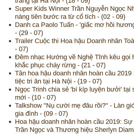
tráng tại Hà Nội - (18 - 09)
Super Kids Winner Trần Nguyễn Ngọc Nh
nàng tiên bước ra từ cổ tích - (02 - 09)
Danh ca Paolo Tuấn - 'giấc mơ hồi hươn
- (29 - 07)
Trailer Cuộc thi Hoa hậu Doanh nhân To
- 07)
Đêm nhạc Hướng về Nghệ Tĩnh kêu gọi h
khắc phục cháy rừng - (21 - 07)
Tân hoa hậu doanh nhân hoàn cầu 2019
tiệc tri ân tại Hà Nội - (19 - 07)
Ngọc Trinh chia sẻ 'bí kíp luyện bưởi' tạ
mới - (10 - 07)
Talkshow "Nụ cười mẹ đâu rồi?" - Làn gi
gia đình - (09 - 07)
Hoa hậu doanh nhân hoàn cầu 2019: Sự 
Trần Ngọc và Thương hiệu Sherlyn Diamo