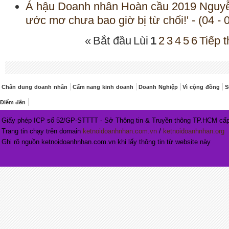
Á hậu Doanh nhân Hoàn cầu 2019 Nguyễ
ước mơ chưa bao giờ bị từ chối!' - (04 - 
«
Bắt đầu
Lùi
1
2
3
4
5
6
Tiếp 
Chân dung doanh nhân
Cẩm nang kinh doanh
Doanh Nghiệp
Vì cộng đồng
S
Điểm đến
Giấy phép ICP số 52/GP-STTTT - Sở Thông tin & Truyền thông TP.HCM cấp
Trang tin chạy trên domain
ketnoidoanhnhan.com.vn
/
ketnoidoanhnhan.org
Ghi rõ nguồn ketnoidoanhnhan.com.vn khi lấy thông tin từ website này