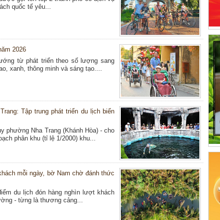
ách quốc tế yêu...
 năm 2026
ướng từ phát triển theo số lượng sang
ao, xanh, thông minh và sáng tạo....
ng: Tập trung phát triển du lịch biển
ủy phường Nha Trang (Khánh Hòa) - cho
ạch phân khu (tỉ lệ 1/2000) khu...
 khách mỗi ngày, bờ Nam chờ đánh thức
iểm du lịch đón hàng nghìn lượt khách
ường - từng là thương cảng...