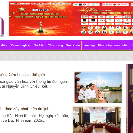
g đồng
Doanh nghiệp
Sự kiện
Thời trang
Sức khỏe
Làm đẹp
Đẳng cấp doanh nhân
sông Cửu Long' ra thế giới
i giao văn hóa với thông tin đối ngoại,
trị Nguyễn Đình Chiểu, kết...
, thúc đẩy phát triển du lịch
ỉnh Bắc Ninh tổ chức Hội nghị xúc tiến,
ch về Bắc Ninh năm 2026....