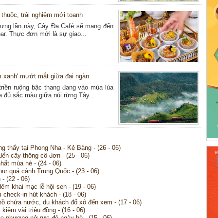
thuộc, trải nghiệm mới toanh
hưng lần này, Cây Đa Café sẽ mang đến
ar. Thực đơn mới là sự giao...
 xanh' mướt mắt giữa đại ngàn
riền ruộng bậc thang đang vào mùa lúa
 đủ sắc màu giữa núi rừng Tây...
ng thấy tại Phong Nha - Kẻ Bàng - (26 - 06)
ến cây thông cô đơn - (25 - 06)
hất mùa hè - (24 - 06)
our quá cảnh Trung Quốc - (23 - 06)
- (22 - 06)
êm khai mạc lễ hội sen - (19 - 06)
check-in hút khách - (18 - 06)
 hồ chứa nước, du khách đổ xô đến xem - (17 - 06)
kiệm vài triệu đồng - (16 - 06)
 phượng nở rực đỏ ngày hè - (15 - 06)