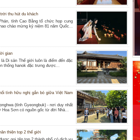
trời thu hút du khách
Phán, tỉnh Cao Bằng tổ chức họp cung
 thao chào mừng kỷ niệm 81 năm Quốc...
ời gian
 Di sản Thế giới luôn là điểm đến đặc
ền thống hanok đặc trưng được...
nối tình hữu nghị gắn bó giữa Việt Nam
onghwa (tỉnh Gyeongbuk) - nơi duy nhất
Lý Hoa Sơn có nguồn gốc từ đời Nhà...
ân thiện top 2 thế giới
ược gọi tên top 2 thành phố có dịch vụ