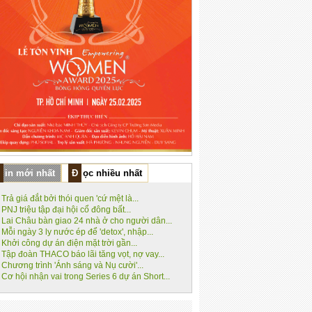
Tin mới nhất
Đọc nhiều nhất
Trả giá đắt bởi thói quen 'cứ mệt là...
PNJ triệu tập đại hội cổ đông bất...
Lai Châu bàn giao 24 nhà ở cho người dân...
Mỗi ngày 3 ly nước ép để 'detox', nhập...
Khởi công dự án điện mặt trời gần...
Tập đoàn THACO báo lãi tăng vọt, nợ vay...
Chương trình 'Ánh sáng và Nụ cười'...
Cơ hội nhận vai trong Series 6 dự án Short...