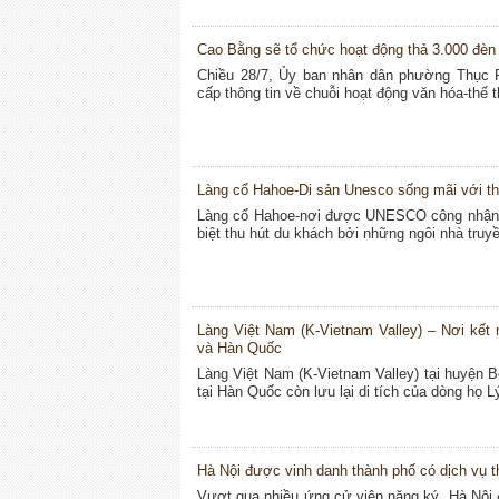
Cao Bằng sẽ tổ chức hoạt động thả 3.000 đèn 
Chiều 28/7, Ủy ban nhân dân phường Thục 
cấp thông tin về chuỗi hoạt động văn hóa-thể
Làng cổ Hahoe-Di sản Unesco sống mãi với th
Làng cổ Hahoe-nơi được UNESCO công nhận là
biệt thu hút du khách bởi những ngôi nhà truy
Làng Việt Nam (K-Vietnam Valley) – Nơi kết 
và Hàn Quốc
Làng Việt Nam (K-Vietnam Valley) tại huyện B
tại Hàn Quốc còn lưu lại di tích của dòng họ 
Hà Nội được vinh danh thành phố có dịch vụ th
Vượt qua nhiều ứng cử viên nặng ký, Hà Nội đ