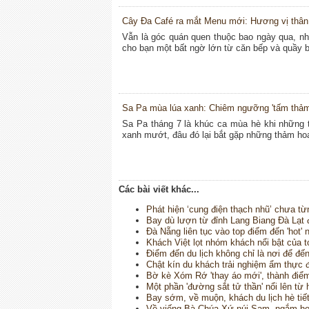
Cây Đa Café ra mắt Menu mới: Hương vị thân 
Vẫn là góc quán quen thuộc bao ngày qua, n
cho bạn một bất ngờ lớn từ căn bếp và quầy b
Sa Pa mùa lúa xanh: Chiêm ngưỡng 'tấm thảm
Sa Pa tháng 7 là khúc ca mùa hè khi những t
xanh mướt, đâu đó lại bắt gặp những thảm hoa
Các bài viết khác...
Phát hiện ‘cung điện thạch nhũ’ chưa từ
Bay dù lượn từ đỉnh Lang Biang Đà Lạt đ
Đà Nẵng liên tục vào top điểm đến 'hot' n
Khách Việt lọt nhóm khách nổi bật của t
Điểm đến du lịch không chỉ là nơi để đến 
Chật kín du khách trải nghiệm ẩm thực đ
Bờ kè Xóm Rớ 'thay áo mới', thành điểm 
Một phần 'đường sắt tử thần' nổi lên từ
Bay sớm, về muộn, khách du lịch hè tiết 
Về viếng Bà Chúa Xứ núi Sam, ngắm hoa