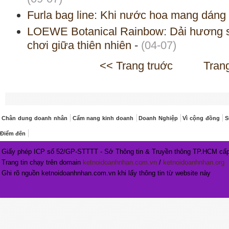
Furla bag line: Khi nước hoa mang dáng 
LOEWE Botanical Rainbow: Dải hương s
chơi giữa thiên nhiên
-
(04-07)
<< Trang truớc
Tran
Chân dung doanh nhân
Cẩm nang kinh doanh
Doanh Nghiệp
Vì cộng đồng
S
Điểm đến
Giấy phép ICP số 52/GP-STTTT - Sở Thông tin & Truyền thông TP.HCM cấp
Trang tin chạy trên domain
ketnoidoanhnhan.com.vn
/
ketnoidoanhnhan.org
Ghi rõ nguồn ketnoidoanhnhan.com.vn khi lấy thông tin từ website này