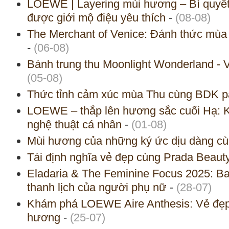
LOEWE | Layering mùi hương – Bí quyế
được giới mộ điệu yêu thích
-
(08-08)
The Merchant of Venice: Đánh thức mùa
-
(06-08)
Bánh trung thu Moonlight Wonderland -
(05-08)
Thức tỉnh cảm xúc mùa Thu cùng BDK p
LOEWE – thắp lên hương sắc cuối Hạ: Kh
nghệ thuật cá nhân
-
(01-08)
Mùi hương của những ký ức dịu dàng 
Tái định nghĩa vẻ đẹp cùng Prada Beaut
Eladaria & The Feminine Focus 2025: Ba
thanh lịch của người phụ nữ
-
(28-07)
Khám phá LOEWE Aire Anthesis: Vẻ đẹp 
hương
-
(25-07)