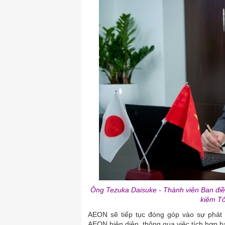
Ông Tezuka Daisuke - Thành viên Ban đi
kiêm T
AEON sẽ tiếp tục đóng góp vào sự phát 
AEON hiện diện, thông qua việc tích hợp b