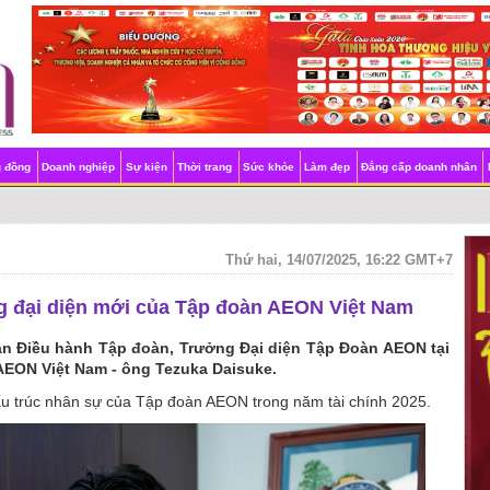
g đồng
Doanh nghiệp
Sự kiện
Thời trang
Sức khỏe
Làm đẹp
Đẳng cấp doanh nhân
Thứ hai, 14/07/2025, 16:22 GMT+7
g đại diện mới của Tập đoàn AEON Việt Nam
n Điều hành Tập đoàn, Trưởng Đại diện Tập Đoàn AEON tại
AEON Việt Nam - ông Tezuka Daisuke.
cấu trúc nhân sự của Tập đoàn AEON trong năm tài chính 2025.