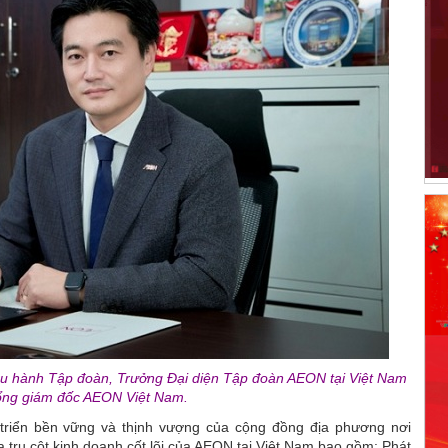
ều hành Tập đoàn, Trưởng Đại diện Tập đoàn AEON tại Việt Nam
ổng giám đốc AEON Việt Nam.
triển bền vững và thịnh vượng của cộng đồng địa phương nơi
a trụ cột kinh doanh cốt lõi của AEON tại Việt Nam bao gồm: Phát