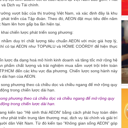
và Dịch vụ Tài chính.
rưởng vượt bậc của thị trường Việt Nam, và xác định đây là khu
g phát triển của Tập đoàn. Theo đó, AEON đặt mục tiêu đến năm
 Nam lên hơn gấp ba lần hiện tại.
khai chiến lược phát triển song phương:
 nhằm duy trì chất lượng tiêu chuẩn AEON với mức giá hợp lý,
ng chỉ có tại AEON như TOPVALU và HÓME COÓRDY để hiện thực
iến lược đa dạng hoá mô hình kinh doanh và tăng tốc mở rộng hệ
ản phẩm chất lượng và trải nghiệm mua sắm vượt trội trên toàn
à TP.HCM đến các khu vực địa phương. Chiến lược song hành này
ển dài hạn của AEON.
n song phương theo cả chiều dọc và chiều ngang để mở rộng quy
động trong chiến lược dài hạn.
ang kiến tạo “Hệ sinh thái AEON” bằng cách phát huy toàn diện
hư phát triển trung tâm thương mại, dịch vụ tài chính và giải trí
ười dân Việt Nam. Từ đó kiến tạo “Không gian sống AEON” góp