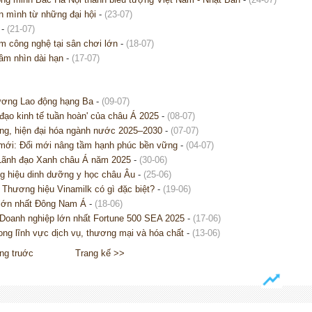
 mình từ những đại hội
-
(23-07)
-
(21-07)
ẩm công nghệ tại sân chơi lớn
-
(18-07)
ầm nhìn dài hạn
-
(17-07)
ương Lao động hạng Ba
-
(09-07)
đạo kinh tế tuần hoàn' của châu Á 2025
-
(08-07)
g, hiện đại hóa ngành nước 2025–2030
-
(07-07)
mới: Đổi mới nâng tầm hạnh phúc bền vững
-
(04-07)
Lãnh đạo Xanh châu Á năm 2025
-
(30-06)
g hiệu dinh dưỡng y học châu Âu
-
(25-06)
 Thương hiệu Vinamilk có gì đặc biệt?
-
(19-06)
 lớn nhất Đông Nam Á
-
(18-06)
 Doanh nghiệp lớn nhất Fortune 500 SEA 2025
-
(17-06)
g lĩnh vực dịch vụ, thương mại và hóa chất
-
(13-06)
ng truớc
Trang kế >>