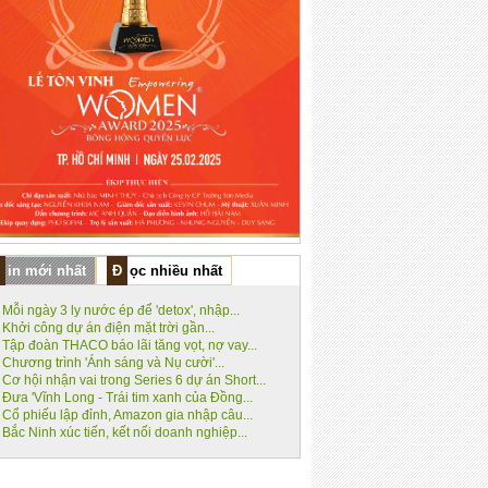
Tin mới nhất
Đọc nhiều nhất
Mỗi ngày 3 ly nước ép để 'detox', nhập...
Khởi công dự án điện mặt trời gần...
Tập đoàn THACO báo lãi tăng vọt, nợ vay...
Chương trình 'Ánh sáng và Nụ cười'...
Cơ hội nhận vai trong Series 6 dự án Short...
Đưa 'Vĩnh Long - Trái tim xanh của Đồng...
Cổ phiếu lập đỉnh, Amazon gia nhập câu...
Bắc Ninh xúc tiến, kết nối doanh nghiệp...