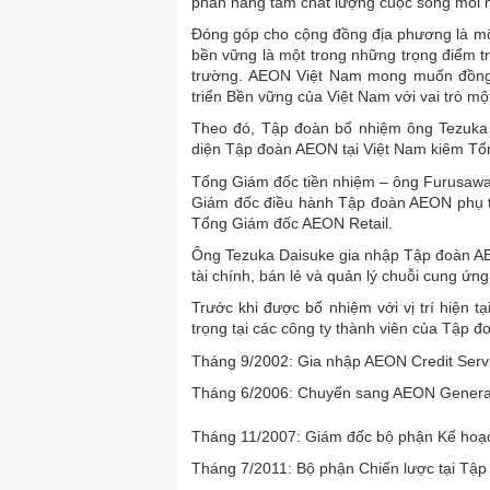
phần nâng tầm chất lượng cuộc sống mỗi 
Đóng góp cho cộng đồng địa phương là một
bền vững là một trong những trọng điểm tro
trường. AEON Việt Nam mong muốn đồng 
triển Bền vững của Việt Nam với vai trò mộ
Theo đó, Tập đoàn bổ nhiệm ông Tezuka
diện Tập đoàn AEON tại Việt Nam kiêm T
Tổng Giám đốc tiền nhiệm – ông Furusawa Y
Giám đốc điều hành Tập đoàn AEON phụ tr
Tổng Giám đốc AEON Retail.
Ông Tezuka Daisuke gia nhập Tập đoàn AE
tài chính, bán lẻ và quản lý chuỗi cung ứng
Trước khi được bổ nhiệm với vị trí hiện t
trọng tại các công ty thành viên của Tập 
Tháng 9/2002: Gia nhập AEON Credit Servic
Tháng 6/2006: Chuyển sang AEON General 
Tháng 11/2007: Giám đốc bộ phận Kế hoạ
Tháng 7/2011: Bộ phận Chiến lược tại Tậ