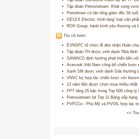
Tập đoàn Petrovietnam: Khát vọng vươn
Petrolimex có tân tổng giám đốc 56 tuổi
GELEX Electric ‘trình làng’ loạt sản ph
ROX Group: hành trình yêu thương và t
Tin cũ hơn:
EVNSPC tổ chức lễ đón nhận Huân ch
Tập đoàn TH được vinh danh 'Nhà lãnh 
SAWACO định hướng phát triển bền vữn
Acecook Việt Nam công bố chiến lược 
Xanh SM được vinh danh Giải thưởng 
VNVC ký hợp tác chiến lược với thươn
13 năm liền được chọn mua nhiều nhất:
FPT tăng 25 bậc trong Top 500 công ty
Petrovietnam lọt Top 11 Bảng xếp hạng
PVFCCo - Phú Mỹ và PVOIL hợp tác tron
<< Tra