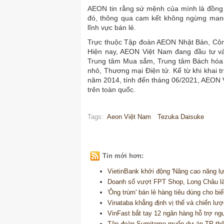
AEON tin rằng sứ mệnh của mình là đồng
đó, thông qua cam kết không ngừng mang
lĩnh vực bán lẻ.
Trực thuộc Tập đoàn AEON Nhật Bản, Côn
Hiện nay, AEON Việt Nam đang đầu tư vào
Trung tâm Mua sắm, Trung tâm Bách hóa t
nhỏ, Thương mại Điện tử. Kể từ khi khai
năm 2014, tính đến tháng 06/2021, AEON 
trên toàn quốc.
Tags:
Aeon Việt Nam
Tezuka Daisuke
Tin mới hơn:
VietinBank khởi động 'Nâng cao năng lự
Doanh số vượt FPT Shop, Long Châu là
'Ông trùm' bán lẻ hàng tiêu dùng cho bi
Vinataba khẳng định vị thế và chiến lượ
VinFast bắt tay 12 ngân hàng hỗ trợ ng
Tập đoàn Sumitomo muốn dự án TP thôn