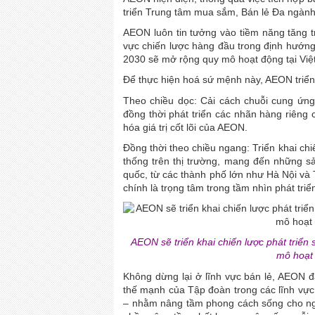
triển Trung tâm mua sắm, Bán lẻ Đa ngành 
AEON luôn tin tưởng vào tiềm năng tăng t
vực chiến lược hàng đầu trong định hướn
2030 sẽ mở rộng quy mô hoạt động tại Việt
Để thực hiện hoá sứ mệnh này, AEON triển 
Theo chiều dọc: Cải cách chuỗi cung ứng
đồng thời phát triển các nhãn hàng riê
hóa giá trị cốt lõi của AEON.
Đồng thời theo chiều ngang: Triển khai ch
thống trên thị trường, mang đến những s
quốc, từ các thành phố lớn như Hà Nội v
chính là trọng tâm trong tầm nhìn phát tri
AEON sẽ triển khai chiến lược phát triể
mô hoạt 
Không dừng lại ở lĩnh vực bán lẻ, AEON đ
thế mạnh của Tập đoàn trong các lĩnh vực n
– nhằm nâng tầm phong cách sống cho ng