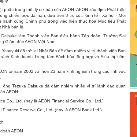
ngày.
 phần trong triết lý cơ bản của AEON. AEON xác định Phát triển
ng chiến lược dài hạn, dựa trên 3 trụ cột: Kinh tế - Xã hội - Môi
hành cùng Chính phủ trong việc hiện thực hóa Mục tiêu Phát
t Nhà bán lẻ.
 Daisuke làm Thành viên Ban điều hành Tập đoàn, Trưởng Đại
ổng Giám đốc AEON Việt Nam.
asuyuki đã trở lại Nhật Bản để đảm nhiệm vị trí thành viên Ban
ách Kinh doanh Trung tâm Bách hóa tổng hợp và Siêu thị kiêm
ON từ năm 2002 với hơn 23 năm kinh nghiệm trong các lĩnh vực
.
ại, ông Tezuka Daisuke đã đảm nhiệm nhiều vị trí lãnh đạo quan
đoàn AEON:
e Co., Ltd. (nay là AEON Financial Service Co., Ltd.)
Finance Reserve Co., Ltd. (nay là AEON Bank Ltd.)
ch
p đoàn AEON