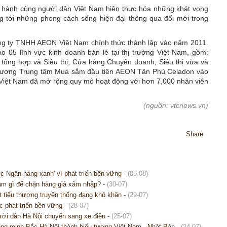
 hành cùng người dân Việt Nam hiện thực hóa những khát vọng
 tới những phong cách sống hiện đại thông qua đổi mới trong
g ty TNHH AEON Việt Nam chính thức thành lập vào năm 2011.
 05 lĩnh vực kinh doanh bán lẻ tại thị trường Việt Nam, gồm:
ổng hợp và Siêu thị, Cửa hàng Chuyên doanh, Siêu thị vừa và
 trương Trung tâm Mua sắm đầu tiên AEON Tân Phú Celadon vào
Việt Nam đã mở rộng quy mô hoạt động với hơn 7,000 nhân viên
(nguồn: vtcnews.vn)
Share
c Ngân hàng xanh' vì phát triển bền vững
-
(05-08)
m gì để chặn hàng giả xâm nhập?
-
(30-07)
ết tiểu thương truyền thống đang khó khăn
-
(29-07)
c phát triển bền vững
-
(28-07)
ười dân Hà Nội chuyển sang xe điện
-
(25-07)
g minh Bắc Hà Nội thành biểu tượng Việt Nam - Nhật Bản
-
(24-07)