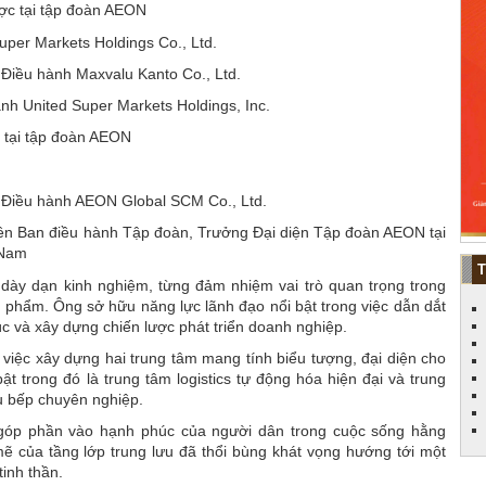
ợc tại tập đoàn AEON
uper Markets Holdings Co., Ltd.
Điều hành Maxvalu Kanto Co., Ltd.
h United Super Markets Holdings, Inc.
 tại tập đoàn AEON
 Điều hành AEON Global SCM Co., Ltd.
ên Ban điều hành Tập đoàn, Trưởng Đại diện Tập đoàn AEON tại
 Nam
dày dạn kinh nghiệm, từng đảm nhiệm vai trò quan trọng trong
ực phẩm. Ông sở hữu năng lực lãnh đạo nổi bật trong việc dẫn dắt
rúc và xây dựng chiến lược phát triển doanh nghiệp.
 việc xây dựng hai trung tâm mang tính biểu tượng, đại diện cho
t trong đó là trung tâm logistics tự động hóa hiện đại và trung
u bếp chuyên nghiệp.
 “góp phần vào hạnh phúc của người dân trong cuộc sống hằng
mẽ của tầng lớp trung lưu đã thổi bùng khát vọng hướng tới một
tinh thần.