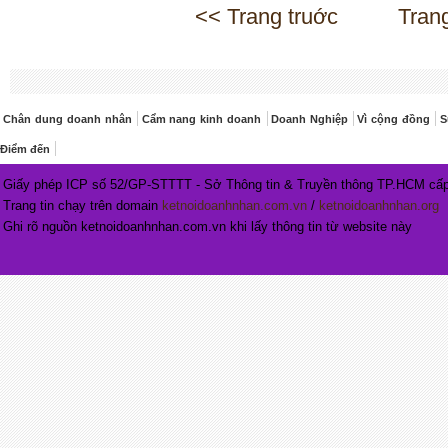
<< Trang truớc
Tran
Chân dung doanh nhân
Cẩm nang kinh doanh
Doanh Nghiệp
Vì cộng đồng
S
Điểm đến
Giấy phép ICP số 52/GP-STTTT - Sở Thông tin & Truyền thông TP.HCM cấp
Trang tin chạy trên domain
ketnoidoanhnhan.com.vn
/
ketnoidoanhnhan.org
Ghi rõ nguồn ketnoidoanhnhan.com.vn khi lấy thông tin từ website này