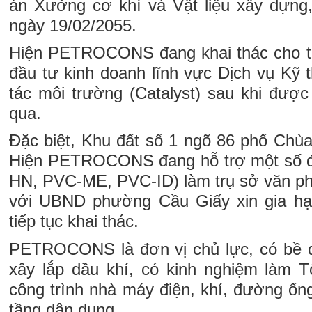
án Xưởng cơ khí và Vật liệu xây dựng,
ngày 19/02/2055.
Hiện PETROCONS đang khai thác cho th
đầu tư kinh doanh lĩnh vực Dịch vụ Kỹ 
tác môi trường (Catalyst) sau khi đượ
qua.
Đặc biệt, Khu đất số 1 ngõ 86 phố Chùa
Hiện PETROCONS đang hỗ trợ một số đơ
HN, PVC-ME, PVC-ID) làm trụ sở văn phò
với UBND phường Cầu Giấy xin gia hạn
tiếp tục khai thác.
PETROCONS là đơn vị chủ lực, có bề d
xây lắp dầu khí, có kinh nghiệm làm 
công trình nhà máy điện, khí, đường ốn
tầng dân dụng.