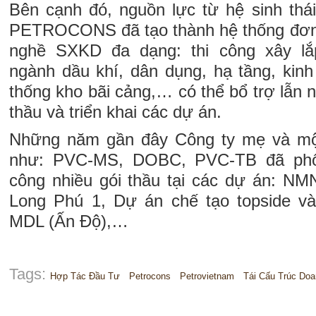
Bên cạnh đó, nguồn lực từ hệ sinh thái
PETROCONS đã tạo thành hệ thống đơn 
nghề SXKD đa dạng: thi công xây lắ
ngành dầu khí, dân dụng, hạ tầng, kin
thống kho bãi cảng,… có thể bổ trợ lẫn n
thầu và triển khai các dự án.
Những năm gần đây Công ty mẹ và một
như: PVC-MS, DOBC, PVC-TB đã phối
công nhiều gói thầu tại các dự án: N
Long Phú 1, Dự án chế tạo topside và
MDL (Ấn Độ),…
Tags:
Hợp Tác Đầu Tư
Petrocons
Petrovietnam
Tái Cấu Trúc Doa