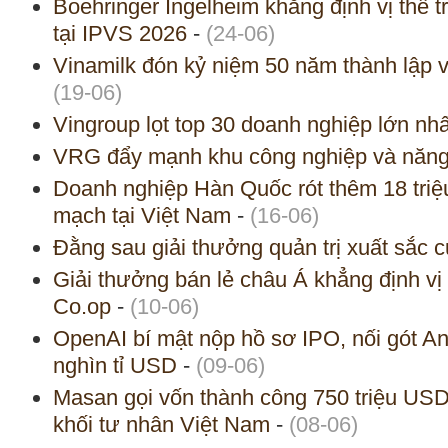
Boehringer Ingelheim khẳng định vị thế 
tại IPVS 2026
-
(24-06)
Vinamilk đón kỷ niệm 50 năm thành lập v
(19-06)
Vingroup lọt top 30 doanh nghiệp lớn n
VRG đẩy mạnh khu công nghiệp và năng 
Doanh nghiệp Hàn Quốc rót thêm 18 tri
mạch tại Việt Nam
-
(16-06)
Đằng sau giải thưởng quản trị xuất sắc 
Giải thưởng bán lẻ châu Á khẳng định vị 
Co.op
-
(10-06)
OpenAI bí mật nộp hồ sơ IPO, nối gót An
nghìn tỉ USD
-
(09-06)
Masan gọi vốn thành công 750 triệu US
khối tư nhân Việt Nam
-
(08-06)