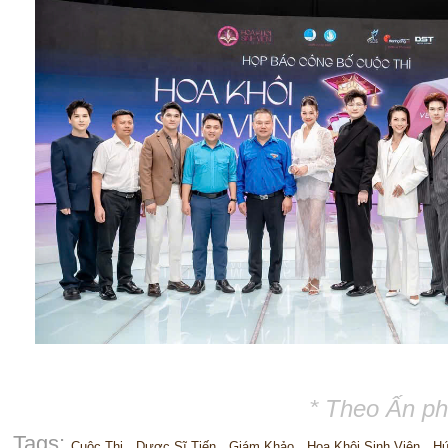
* Theo Ấn p
Tags:
Cuộc Thi
Dược Sĩ Tiến
Giám Khảo
Hoa Khôi Sinh Viên
H