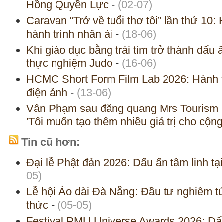
Hồng Quyền Lực
-
(02-07)
Caravan “Trở về tuổi thơ tôi” lần thứ 10: 
hành trình nhân ái
-
(18-06)
Khi giáo dục bằng trái tim trở thành dấu
thực nghiệm Judo
-
(16-06)
HCMC Short Form Film Lab 2026: Hành 
điện ảnh
-
(13-06)
Vân Phạm sau đăng quang Mrs Tourism Q
'Tôi muốn tạo thêm nhiều giá trị cho cộn
Tin cũ hơn:
Đại lễ Phật đản 2026: Dấu ấn tâm linh tạ
05)
Lễ hội Áo dài Đà Nẵng: Đầu tư nghiêm tú
thức
-
(05-05)
Festival PMU Universe Awards 2026: Dấ