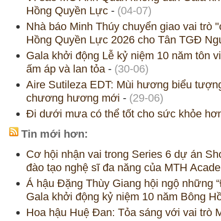
Hồng Quyền Lực
-
(04-07)
Nhà báo Minh Thúy chuyển giao vai trò
Hồng Quyền Lực 2026 cho Tân TGĐ Ng
Gala khởi động Lễ kỷ niệm 10 năm tôn v
ấm áp và lan tỏa
-
(30-06)
Aire Sutileza EDT: Mùi hương biểu tư
chương hương mới
-
(29-06)
Đi dưới mưa có thể tốt cho sức khỏe hơ
Tin mới hơn:
Cơ hội nhận vai trong Series 6 dự án Sh
đào tạo nghệ sĩ đa năng của MTH Acad
Á hậu Đặng Thùy Giang hội ngộ những “
Gala khởi động kỷ niệm 10 năm Bông H
Hoa hậu Huệ Đan: Tỏa sáng với vai trò