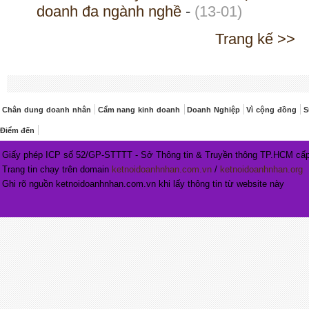
doanh đa ngành nghề
-
(13-01)
Trang kế >>
Chân dung doanh nhân
Cẩm nang kinh doanh
Doanh Nghiệp
Vì cộng đồng
S
Điểm đến
Giấy phép ICP số 52/GP-STTTT - Sở Thông tin & Truyền thông TP.HCM cấp
Trang tin chạy trên domain
ketnoidoanhnhan.com.vn
/
ketnoidoanhnhan.org
Ghi rõ nguồn ketnoidoanhnhan.com.vn khi lấy thông tin từ website này