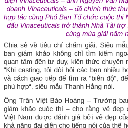
diện Vinaceuticals – anh Nguyễn Văn M
doanh Vinaceuticals – đã chính thức thự
hợp tác cùng Phó Ban Tổ chức cuộc thi 
dấu Vinaceuticals trở thành Nhà Tài t
cùng mùa giải năm n
Chia sẻ về tiêu chí chấm giải, Siêu mẫ
ban giám khảo không chỉ tìm kiếm ngo
quan tâm đến tư duy, kiến thức chuyên
“Khi casting, tôi đòi hỏi các bạn nhiều 
và cách giao tiếp để tìm ra “biên độ”, để
phù hợp“, siêu mẫu Thanh Hằng nói.
Ông Trần Việt Bảo Hoàng – Trưởng ba
giám khảo cuộc thi – cho rằng vẻ đẹp 
Việt Nam được đánh giá bởi vẻ đẹp của 
khả năng đại diện cho tiếng nói của thế hệ