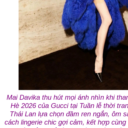
Mai Davika thu hút mọi ánh nhìn khi th
Hè 2026 của Gucci tại Tuần lễ thời tra
Thái Lan lựa chọn đầm ren ngắn, ôm s
cách lingerie chic gợi cảm, kết hợp cùng