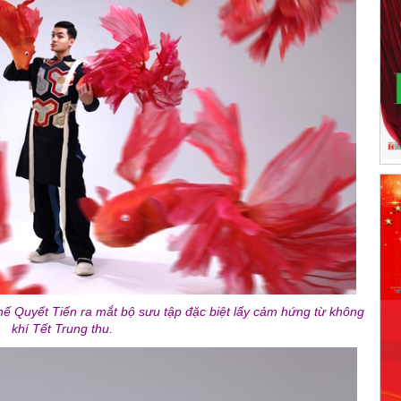
ế Quyết Tiến ra mắt bộ sưu tập đặc biệt lấy cảm hứng từ không
khí Tết Trung thu.