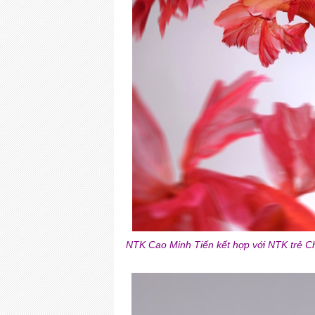
NTK Cao Minh Tiến kết hợp với NTK trẻ Ch