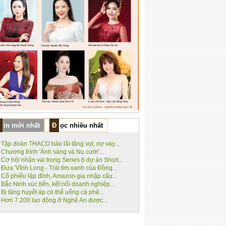
Tin mới nhất
Đọc nhiều nhất
Tập đoàn THACO báo lãi tăng vọt, nợ vay...
Chương trình 'Ánh sáng và Nụ cười'...
Cơ hội nhận vai trong Series 6 dự án Short...
Đưa 'Vĩnh Long - Trái tim xanh của Đồng...
Cổ phiếu lập đỉnh, Amazon gia nhập câu...
Bắc Ninh xúc tiến, kết nối doanh nghiệp...
Bị tăng huyết áp có thể uống cà phê...
Hơn 7.200 lao động ở Nghệ An được...