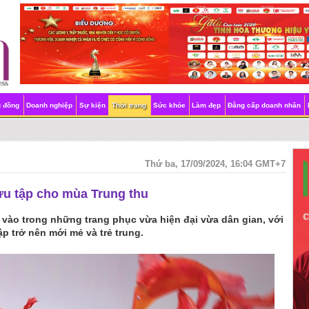
g đồng
Doanh nghiệp
Sự kiện
Thời trang
Sức khỏe
Làm đẹp
Đẳng cấp doanh nhân
Thứ ba, 17/09/2024, 16:04 GMT+7
ưu tập cho mùa Trung thu
 vào trong những trang phục vừa hiện đại vừa dân gian, với
p trở nên mới mẻ và trẻ trung.