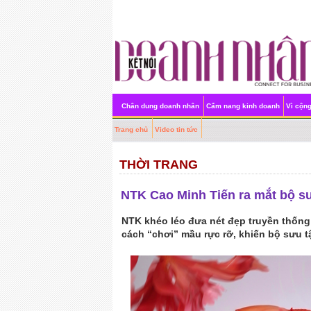
Chân dung doanh nhân
Cẩm nang kinh doanh
Vì cộn
Trang chủ
Video tin tức
THỜI TRANG
NTK Cao Minh Tiến ra mắt bộ s
NTK khéo léo đưa nét đẹp truyền thống
cách “chơi” mầu rực rỡ, khiến bộ sưu tậ