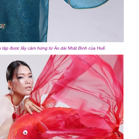
u tập được lấy cảm hứng từ Áo dài Nhật Bình của Huế.