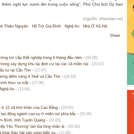
 thêm nghị lực vươn lên trong cuộc sống”, Phó Chủ tịch Ủy ban
(nguồn: nhandan.vn)
nh Thiện Nguyện
Hỗ Trợ Gia Đình
Nghệ An
Nhà Ở Xã Hội
Share
ng trợ cấp thất nghiệp trong 6 tháng đầu năm
-
(04-08)
rong xây dựng khu tái định cư tại các xã miền núi
-
(20-07)
ầu tư tại Cần Thơ
-
(17-07)
những điểm sáng ở Huế và Cần Thơ
-
(24-10)
hính thức ra mắt
-
(27-06)
i Nghệ An
-
(13-06)
o ở 12 xã khó khăn của Cao Bằng
-
(29-05)
 lao động ngành cao-su ở miền núi phía bắc
-
(25-05)
im Bình, tỉnh Tuyên Quang
-
(22-05)
ếp Yêu Thương” lan tỏa lòng nhân ái
-
(20-05)
á khai thác hải sản vùng biển xa
-
(12-05)