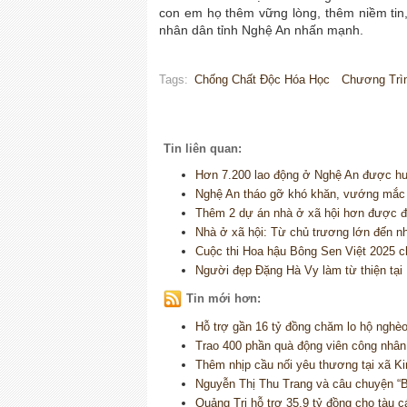
con em họ thêm vững lòng, thêm niềm tin,
nhân dân tỉnh Nghệ An nhấn mạnh.
Tags:
Chống Chất Độc Hóa Học
Chương Trì
Tin liên quan:
Hơn 7.200 lao động ở Nghệ An được hưở
Nghệ An tháo gỡ khó khăn, vướng mắc t
Thêm 2 dự án nhà ở xã hội hơn được đ
Nhà ở xã hội: Từ chủ trương lớn đến 
Cuộc thi Hoa hậu Bông Sen Việt 2025 c
Người đẹp Đặng Hà Vy làm từ thiện tạ
Tin mới hơn:
Hỗ trợ gần 16 tỷ đồng chăm lo hộ nghè
Trao 400 phần quà động viên công nhân
Thêm nhịp cầu nối yêu thương tại xã K
Nguyễn Thị Thu Trang và câu chuyện “B
Quảng Trị hỗ trợ 35,9 tỷ đồng cho tàu c