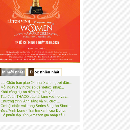
Tin mới nhất
Đọc nhiều nhất
Lai Châu bàn giao 24 nhà ở cho người dân...
Mỗi ngày 3 ly nước ép để 'detox', nhập...
Khởi công dự án điện mặt trời gần...
Tập đoàn THACO báo lãi tăng vọt, nợ vay...
Chương trình 'Ánh sáng và Nụ cười'...
Cơ hội nhận vai trong Series 6 dự án Short...
Đưa 'Vĩnh Long - Trái tim xanh của Đồng...
Cổ phiếu lập đỉnh, Amazon gia nhập câu...