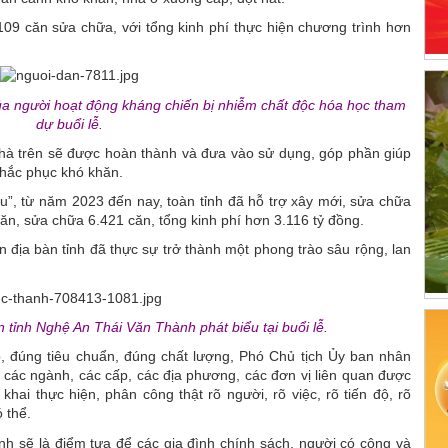
09 căn sửa chữa, với tổng kinh phí thực hiện chương trình hơn
của người hoạt động kháng chiến bị nhiễm chất độc hóa học tham
dự buổi lễ.
nhà trên sẽ được hoàn thành và đưa vào sử dụng, góp phần giúp
khắc phục khó khăn.
sau”, từ năm 2023 đến nay, toàn tỉnh đã hỗ trợ xây mới, sửa chữa
ăn, sửa chữa 6.421 căn, tổng kinh phí hơn 3.116 tỷ đồng.
n địa bàn tỉnh đã thực sự trở thành một phong trào sâu rộng, lan
 tỉnh Nghệ An Thái Văn Thành phát biểu tại buổi lễ.
, đúng tiêu chuẩn, đúng chất lượng, Phó Chủ tịch Ủy ban nhân
các ngành, các cấp, các địa phương, các đơn vị liên quan được
khai thực hiện, phân công thật rõ người, rõ việc, rõ tiến độ, rõ
 thể.
h sẽ là điểm tựa để các gia đình chính sách, người có công và