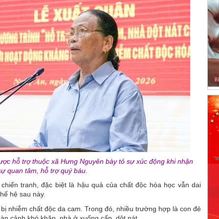
ược hỗ trợ thuộc xã Hưng Nguyên bày tỏ sự xúc động khi nhận
ự quan tâm, hỗ trợ quý báu.
chiến tranh, đặc biệt là hậu quả của chất độc hóa học vẫn dai
thế hệ sau này.
 bị nhiễm chất độc da cam. Trong đó, nhiều trường hợp là con đẻ
àn cảnh khó khăn, nhà ở xuống cấp, dột nát.