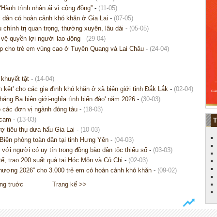
Hành trình nhân ái vì cộng đồng”
-
(11-05)
i dân có hoàn cảnh khó khăn ở Gia Lai
-
(07-05)
chính trị quan trọng, thường xuyên, lâu dài
-
(05-05)
vệ quyền lợi người lao động
-
(29-04)
ập cho trẻ em vùng cao ở Tuyên Quang và Lai Châu
-
(24-04)
 khuyết tật
-
(14-04)
 kết' cho các gia đình khó khăn ở xã biên giới tỉnh Đắk Lắk
-
(02-04)
háng Ba biên giới-nghĩa tình biển đảo' năm 2026
-
(30-03)
o các đơn vị ngành đóng tàu
-
(18-03)
 cam
-
(13-03)
rợ tiêu thụ dưa hấu Gia Lai
-
(10-03)
Biên phòng toàn dân tại tỉnh Hưng Yên
-
(04-03)
 với người có uy tín trong đồng bào dân tộc thiểu số
-
(03-03)
 tế, trao 200 suất quà tại Hóc Môn và Củ Chi
-
(02-03)
hương 2026” cho 3.000 trẻ em có hoàn cảnh khó khăn
-
(09-02)
ng truớc
Trang kế >>