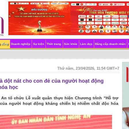
g đồng
Doanh nghiệp
Sự kiện
Thời trang
Sức khỏe
Làm đẹp
Đẳng cấp doanh nhân
Thứ năm, 23/04/2026, 11:54 GMT+7
à dột nát cho con đẻ của người hoạt động
hóa học
 An tổ chức Lễ xuất quân thực hiện Chương trình “Hỗ trợ
 của người hoạt động kháng chiến bị nhiễm chất độc hóa