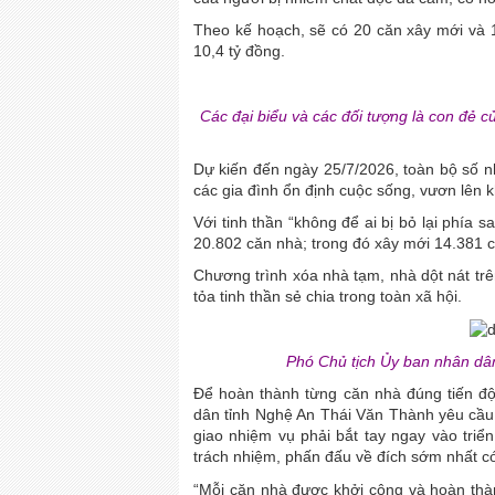
Theo kế hoạch, sẽ có 20 căn xây mới và 1
10,4 tỷ đồng.
Các đại biểu và các đối tượng là con đẻ 
Dự kiến đến ngày 25/7/2026, toàn bộ số 
các gia đình ổn định cuộc sống, vươn lên 
Với tinh thần “không để ai bị bỏ lại phía 
20.802 căn nhà; trong đó xây mới 14.381 c
Chương trình xóa nhà tạm, nhà dột nát trê
tỏa tinh thần sẻ chia trong toàn xã hội.
Phó Chủ tịch Ủy ban nhân dân
Để hoàn thành từng căn nhà đúng tiến độ
dân tỉnh Nghệ An Thái Văn Thành yêu cầu 
giao nhiệm vụ phải bắt tay ngay vào triển 
trách nhiệm, phấn đấu về đích sớm nhất có
“Mỗi căn nhà được khởi công và hoàn thàn