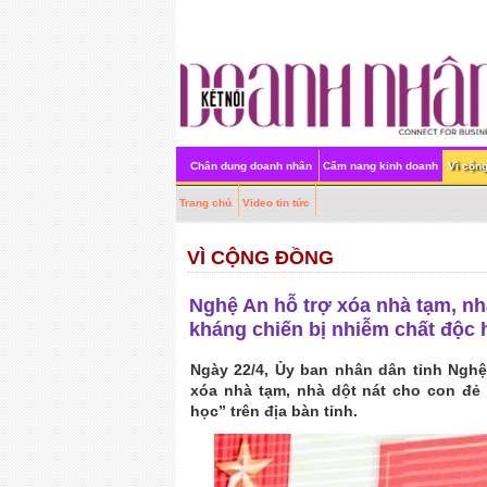
Chân dung doanh nhân
Cẩm nang kinh doanh
Vì cộn
Trang chủ
Video tin tức
VÌ CỘNG ĐỒNG
Nghệ An hỗ trợ xóa nhà tạm, nh
kháng chiến bị nhiễm chất độc 
Ngày 22/4, Ủy ban nhân dân tỉnh Nghệ
xóa nhà tạm, nhà dột nát cho con đẻ
học” trên địa bàn tỉnh.