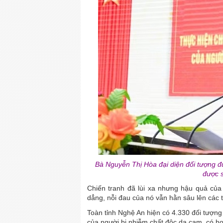
Bà Nguyễn Thị Hòa đại diện đối tượng đ
được s
Chiến tranh đã lùi xa nhưng hậu quả của 
dẳng, nỗi đau của nó vẫn hằn sâu lên các 
Toàn tỉnh Nghệ An hiện có 4.330 đối tượng
của người bị nhiễm chất độc da cam, có ho