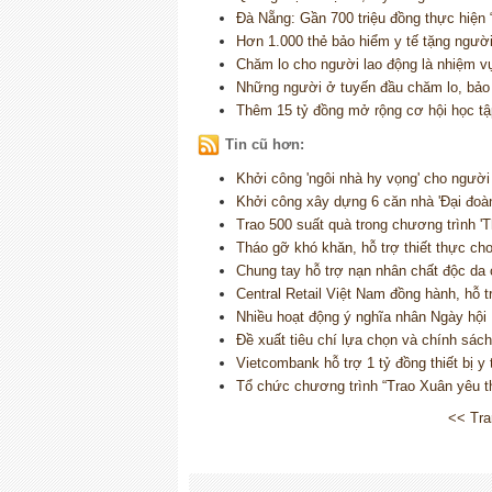
Đà Nẵng: Gần 700 triệu đồng thực hiện “
Hơn 1.000 thẻ bảo hiểm y tế tặng ngườ
Chăm lo cho người lao động là nhiệm vụ 
Những người ở tuyến đầu chăm lo, bảo 
Thêm 15 tỷ đồng mở rộng cơ hội học t
Tin cũ hơn:
Khởi công 'ngôi nhà hy vọng' cho người
Khởi công xây dựng 6 căn nhà 'Đại đoàn
Trao 500 suất quà trong chương trình 'T
Tháo gỡ khó khăn, hỗ trợ thiết thực ch
Chung tay hỗ trợ nạn nhân chất độc da
Central Retail Việt Nam đồng hành, hỗ t
Nhiều hoạt động ý nghĩa nhân Ngày hội 
Đề xuất tiêu chí lựa chọn và chính sách
Vietcombank hỗ trợ 1 tỷ đồng thiết bị y
Tổ chức chương trình “Trao Xuân yêu t
<< Tra