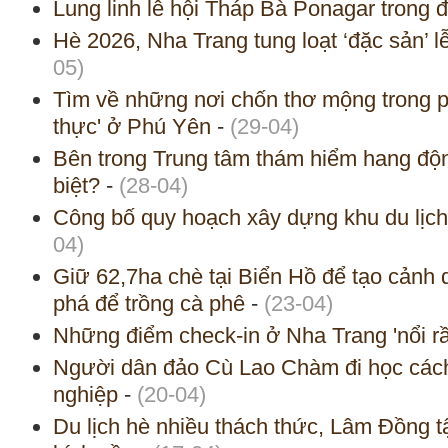
Lung linh lễ hội Tháp Bà Ponagar trong 
Hè 2026, Nha Trang tung loạt ‘đặc sản’ l
05)
Tìm về những nơi chốn thơ mộng trong 
thực' ở Phú Yên
-
(29-04)
Bên trong Trung tâm thám hiểm hang độ
biệt?
-
(28-04)
Công bố quy hoạch xây dựng khu du lịc
04)
Giữ 62,7ha chè tại Biển Hồ để tạo cảnh 
phá để trồng cà phê
-
(23-04)
Những điểm check-in ở Nha Trang 'nổi rầ
Người dân đảo Cù Lao Chàm đi học các
nghiệp
-
(20-04)
Du lịch hè nhiều thách thức, Lâm Đồng tậ