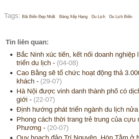
Tags:
Bãi Biển Đẹp Nhất
Bảng Xếp Hạng
Du Lịch
Du Lịch Biển
Tin liên quan:
Bắc Ninh xúc tiến, kết nối doanh nghiệp 
triển du lịch
-
(04-08)
Cao Bằng sẽ tổ chức hoạt động thả 3.000
khách
-
(29-07)
Hà Nội được vinh danh thành phố có dịch 
giới
-
(22-07)
Định hướng phát triển ngành du lịch nử
Phong cách thời trang trẻ trung của cự
Phương
-
(20-07)
Quy hoạch đảo Trí Nguyên, Hòn Tằm ở N