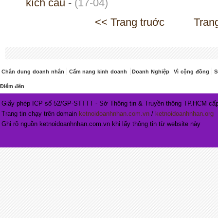
kích cầu
-
(17-04)
<< Trang truớc
Tran
Chân dung doanh nhân
Cẩm nang kinh doanh
Doanh Nghiệp
Vì cộng đồng
S
Điểm đến
Giấy phép ICP số 52/GP-STTTT - Sở Thông tin & Truyền thông TP.HCM cấp
Trang tin chạy trên domain
ketnoidoanhnhan.com.vn
/
ketnoidoanhnhan.org
Ghi rõ nguồn ketnoidoanhnhan.com.vn khi lấy thông tin từ website này