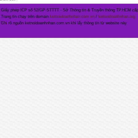
Giấy phép ICP số 52/GP-STTTT - Sở Thông tin & Truyền thông TP.HCM cấp
Trang tin chạy trên domain
ketnoidoanhnhan.com.vn
/
ketnoidoanhnhan.org
Ghi rõ nguồn ketnoidoanhnhan.com.vn khi lấy thông tin từ website này