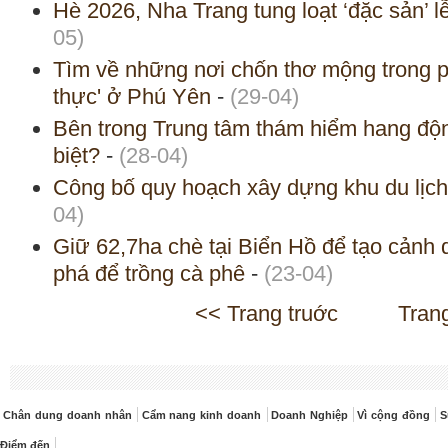
Hè 2026, Nha Trang tung loạt ‘đặc sản’ l
05)
Tìm về những nơi chốn thơ mộng trong 
thực' ở Phú Yên
-
(29-04)
Bên trong Trung tâm thám hiểm hang độ
biệt?
-
(28-04)
Công bố quy hoạch xây dựng khu du lịc
04)
Giữ 62,7ha chè tại Biển Hồ để tạo cảnh 
phá để trồng cà phê
-
(23-04)
<< Trang truớc
Tran
Chân dung doanh nhân
Cẩm nang kinh doanh
Doanh Nghiệp
Vì cộng đồng
S
Điểm đến