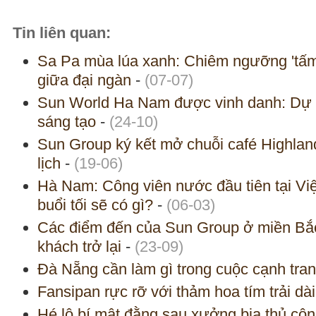
Tin liên quan:
Sa Pa mùa lúa xanh: Chiêm ngưỡng 'tấ
giữa đại ngàn
-
(07-07)
Sun World Ha Nam được vinh danh: Dự á
sáng tạo
-
(24-10)
Sun Group ký kết mở chuỗi café Highlan
lịch
-
(19-06)
Hà Nam: Công viên nước đầu tiên tại V
buổi tối sẽ có gì?
-
(06-03)
Các điểm đến của Sun Group ở miền Bắ
khách trở lại
-
(23-09)
Đà Nẵng cần làm gì trong cuộc cạnh tran
Fansipan rực rỡ với thảm hoa tím trải dài 
Hé lộ bí mật đằng sau xưởng bia thủ côn