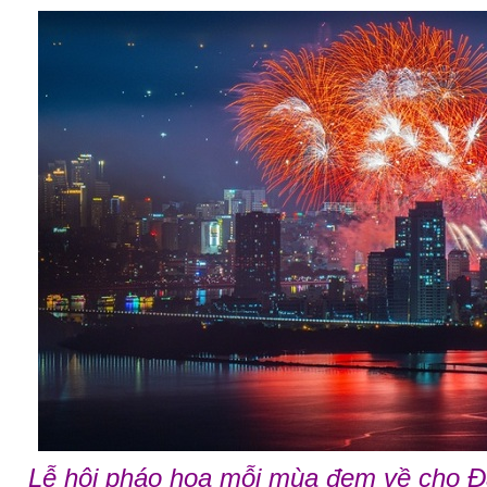
Lễ hội pháo hoa mỗi mùa đem về cho Đà