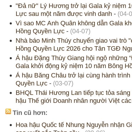
"Đả nữ" Lý Hương trở lại Gala kỷ niệm
Lực sau một năm được vinh danh
-
(04-
Vì sao MC Anh Quân không dẫn Gala kh
Hồng Quyền Lực
-
(04-07)
Nhà báo Minh Thúy chuyển giao vai trò
Hồng Quyền Lực 2026 cho Tân TGĐ Ng
Á hậu Đặng Thùy Giang hội ngộ những “
Gala khởi động kỷ niệm 10 năm Bông H
Á hậu Băng Châu trở lại cùng hành trìn
Quyền Lực
-
(03-07)
BHQL Thái Hương Lan tiếp tục tỏa sáng v
hậu Thế giới Doanh nhân người Việt các
Tin cũ hơn:
Hoa hậu Quốc tế Nhung Nguyễn nhận Gi