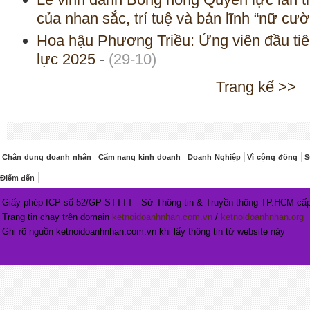
của nhan sắc, trí tuệ và bản lĩnh “nữ cư
Hoa hậu Phương Triều: Ứng viên đầu ti
lực 2025
-
(29-10)
Trang kế >>
Chân dung doanh nhân
Cẩm nang kinh doanh
Doanh Nghiệp
Vì cộng đồng
S
Điểm đến
Giấy phép ICP số 52/GP-STTTT - Sở Thông tin & Truyền thông TP.HCM cấp
Trang tin chạy trên domain
ketnoidoanhnhan.com.vn
/
ketnoidoanhnhan.org
Ghi rõ nguồn ketnoidoanhnhan.com.vn khi lấy thông tin từ website này