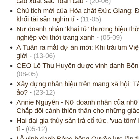
cao xuất sắc Toàn cầu
-
(20-06)
Chủ tịch mới của Hóa chất Đức Giang: Đạ
khối tài sản nghìn tỉ
-
(11-05)
Nữ doanh nhân ‘khai tử’ thương hiệu thờ
nghiệp với thời trang xanh
-
(05-09)
A Tuân ra mắt dự án mới: Khi trái tim Vi
giới
-
(13-06)
CEO Lê Thu Huyền được vinh danh Bôn
(08-05)
Xây dựng nhân hiệu trên mạng xã hội: T
ảo?
-
(23-12)
Annie Nguyễn - Nữ doanh nhân của những
Chắp đôi cánh thiên thần cho những gi
Hai đại gia thủy sản trả cổ tức, 'vua tôm' 
tỉ
-
(05-12)
Lễ vinh danh Bông hồng Quyền lực lần t