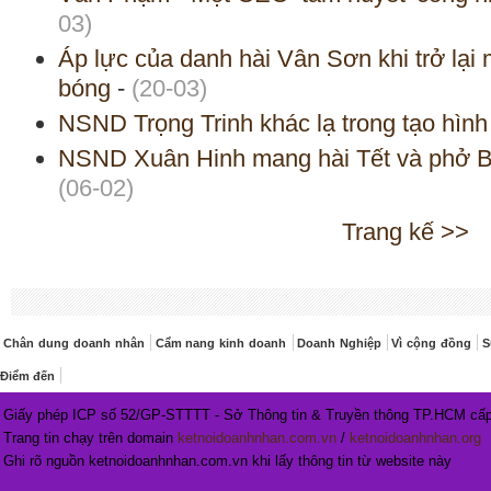
03)
Áp lực của danh hài Vân Sơn khi trở lạ
bóng
-
(20-03)
NSND Trọng Trinh khác lạ trong tạo hìn
NSND Xuân Hinh mang hài Tết và phở B
(06-02)
Trang kế >>
Chân dung doanh nhân
Cẩm nang kinh doanh
Doanh Nghiệp
Vì cộng đồng
S
Điểm đến
Giấy phép ICP số 52/GP-STTTT - Sở Thông tin & Truyền thông TP.HCM cấp
Trang tin chạy trên domain
ketnoidoanhnhan.com.vn
/
ketnoidoanhnhan.org
Ghi rõ nguồn ketnoidoanhnhan.com.vn khi lấy thông tin từ website này