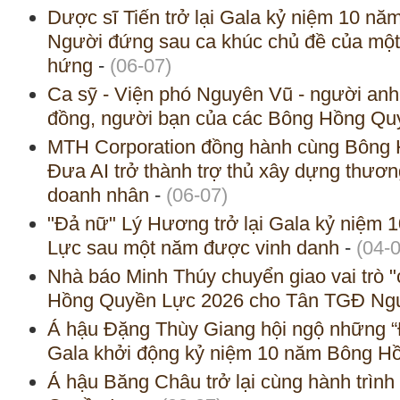
Dược sĩ Tiến trở lại Gala kỷ niệm 10 n
Người đứng sau ca khúc chủ đề của một 
hứng
-
(06-07)
Ca sỹ - Viện phó Nguyên Vũ - người anh
đồng, người bạn của các Bông Hồng Q
MTH Corporation đồng hành cùng Bông
Đưa AI trở thành trợ thủ xây dựng thươ
doanh nhân
-
(06-07)
"Đả nữ" Lý Hương trở lại Gala kỷ niệm
Lực sau một năm được vinh danh
-
(04-
Nhà báo Minh Thúy chuyển giao vai trò
Hồng Quyền Lực 2026 cho Tân TGĐ Ng
Á hậu Đặng Thùy Giang hội ngộ những “
Gala khởi động kỷ niệm 10 năm Bông H
Á hậu Băng Châu trở lại cùng hành trìn