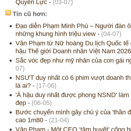
Quyền Lực
-
(03-07)
Tin cũ hơn:
Đạo diễn Phạm Minh Phú – Người đàn ông
những khung hình triệu view
-
(04-07)
Vân Phạm từ Nữ hoàng Du lịch Quốc tế đ
hậu Thế giới Doanh nhân Việt Nam 2026
Sắc vóc đẹp như mỹ nhân của con gái 
07)
NSƯT duy nhất có 6 phim vượt doanh th
là ai?
-
(17-06)
'Á hậu duy nhất được phong NSND' làm 
đẹp
-
(06-05)
Bước chuyển mình gây chú ý của 'thần đồn
cao 1m80
-
(21-04)
Vân Phạm - Một CEO ‘tâm huyết’ cống h