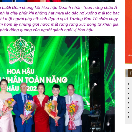
trời LaGi Đêm chung kết Hoa hậu Doanh nhân Toàn năng châu Á
nh là giây phút khi những hạt mưa lác đác rơi xuống mái tóc bạc
thì một người phụ nữ xinh đẹp ở vị trí Trưởng Ban Tổ chức chạy
êm hôm ấy những giọt nước mắt rưng rưng xúc động từ khán giả
phút đăng quang của người giành ngôi vị Hoa hậu.