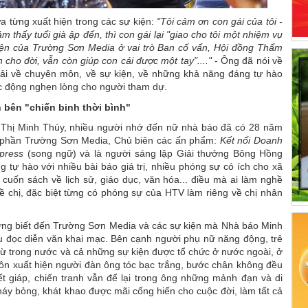
a từng xuất hiện trong các sự kiện:
"Tôi cảm ơn con gái của tôi -
cảm thấy tuổi già ập đến, thì con gái lại "giao cho tôi một nhiệm vụ
kiện của Trường Sơn Media ở vai trò Ban cố vấn, Hội đồng Thẩm
h cho đời, vẫn còn giúp con cái được một tay"...."
- Ông đã nói về
ải về chuyên môn, về sự kiện, về những khả năng đáng tự hào
xúc động nghẹn lòng cho người tham dự.
 bên "chiến binh thời bình"
Thị Minh Thúy, nhiều người nhớ đến nữ nhà báo đã có 28 năm
ổ phần Trường Sơn Media, Chủ biên các ấn phẩm:
Kết nối Doanh
press
(song ngữ) và là người sáng lập Giải thưởng Bông Hồng
g tự hào với nhiều bài báo giá trị, nhiều phóng sự có ích cho xã
 cuốn sách về lịch sử, giáo dục, văn hóa... điều mà ai làm nghề
ề chị, đặc biệt từng có phóng sự của HTV làm riêng về chị nhân
 từng biết đến Trường Sơn Media và các sự kiện mà Nhà báo Minh
khấu đọc diễn văn khai mạc. Bên cạnh người phụ nữ năng động, trẻ
, từ trong nước và cả những sự kiện được tổ chức ở nước ngoài, ở
luôn xuất hiện người đàn ông tóc bạc trắng, bước chân không đều
hiết giáp, chiến tranh vẫn để lại trong ông những mảnh đạn và di
háy bỏng, khát khao được mãi cống hiến cho cuộc đời, làm tất cả