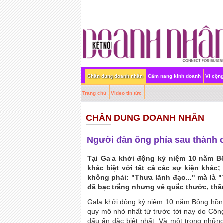
Chân dung doanh nhân
Cẩm nang kinh doanh
Vì cộn
Trang chủ
Video tin tức
CHÂN DUNG DOANH NHÂN
Người đàn ông phía sau thành 
Tại Gala khởi động kỷ niệm 10 năm Bô
khác biệt với tất cả các sự kiện khác
không phải: "Thưa lãnh đạo..." mà là 
đã bạc trắng nhưng vẻ quắc thước, thần 
Gala khởi động kỷ niệm 10 năm Bông hồng
quy mô nhỏ nhất từ trước tới nay do Côn
dấu ấn đặc biệt nhất. Và một trong những 