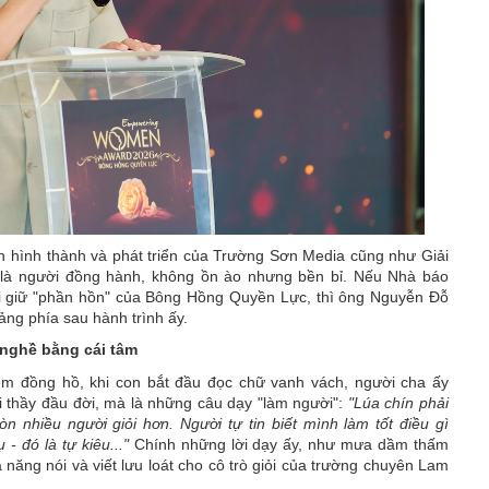
nh hình thành và phát triển của Trường Sơn Media cũng như Giải
là người đồng hành, không ồn ào nhưng bền bỉ. Nếu Nhà báo
 giữ "phần hồn" của Bông Hồng Quyền Lực, thì ông Nguyễn Đỗ
tảng phía sau hành trình ấy.
 nghề bằng cái tâm
em đồng hồ, khi con bắt đầu đọc chữ vanh vách, người cha ấy
i thầy đầu đời, mà là những câu dạy "làm người":
"Lúa chín phải
òn nhiều người giỏi hơn. Người tự tin biết mình làm tốt điều gì
- đó là tự kiêu..."
Chính những lời dạy ấy, như mưa dầm thấm
ả năng nói và viết lưu loát cho cô trò giỏi của trường chuyên Lam