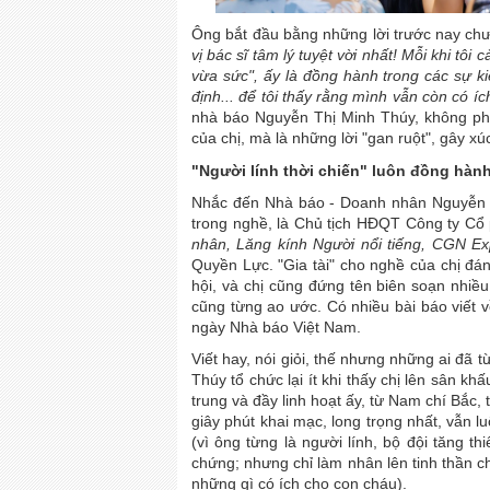
Ông bắt đầu bằng những lời trước nay chư
vị bác sĩ tâm lý tuyệt vời nhất! Mỗi khi tôi 
vừa sức", ấy là đồng hành trong các sự 
định... để tôi thấy rằng mình vẫn còn có íc
nhà báo Nguyễn Thị Minh Thúy, không ph
của chị, mà là những lời "gan ruột", gây 
"Người lính thời chiến" luôn đồng hành
Nhắc đến Nhà báo - Doanh nhân Nguyễn 
trong nghề, là Chủ tịch HĐQT Công ty C
nhân, Lăng kính Người nổi tiếng, CGN Ex
Quyền Lực. "Gia tài" cho nghề của chị đán
hội, và chị cũng đứng tên biên soạn nhiều
cũng từng ao ước. Có nhiều bài báo viết v
ngày Nhà báo Việt Nam.
Viết hay, nói giỏi, thế nhưng những ai đã
Thúy tổ chức lại ít khi thấy chị lên sân 
trung và đầy linh hoạt ấy, từ Nam chí Bắc
giây phút khai mạc, long trọng nhất, vẫn 
(vì ông từng là người lính, bộ đội tăng t
chứng; nhưng chỉ làm nhân lên tinh thần c
những gì có ích cho con cháu).