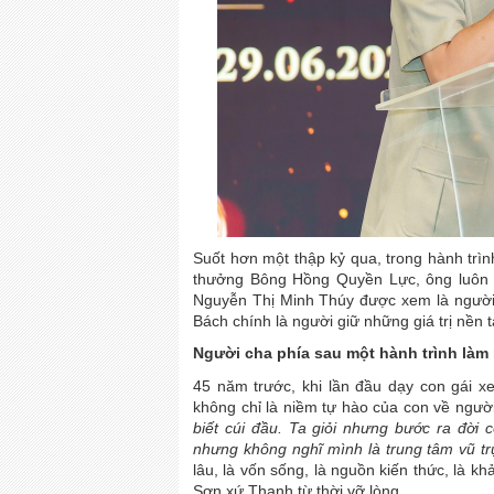
Suốt hơn một thập kỷ qua, trong hành trì
thưởng Bông Hồng Quyền Lực, ông luôn 
Nguyễn Thị Minh Thúy được xem là người
Bách chính là người giữ những giá trị nền 
Người cha phía sau một hành trình làm
45 năm trước, khi lần đầu dạy con gái x
không chỉ là niềm tự hào của con về ngườ
biết cúi đầu. Ta giỏi nhưng bước ra đời c
nhưng không nghĩ mình là trung tâm vũ trụ 
lâu, là vốn sống, là nguồn kiến thức, là kh
Sơn xứ Thanh từ thời vỡ lòng.