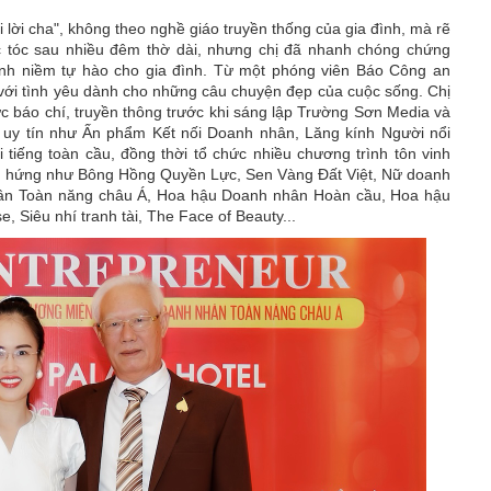
 lời cha", không theo nghề giáo truyền thống của gia đình, mà rẽ
 tóc sau nhiều đêm thờ dài, nhưng chị đã nhanh chóng chứng
nh niềm tự hào cho gia đình. Từ một phóng viên Báo Công an
ới tình yêu dành cho những câu chuyện đẹp của cuộc sống. C
hị
c báo chí, truyền thông trước khi sáng lập Trường Sơn Media và
 uy tín như Ấn phẩm Kết nối Doanh nhân, Lăng kính Người nổi
 tiếng toàn cầu, đồng thời tổ chức nhiều chương trình tôn vinh
m hứng như Bông Hồng Quyền Lực, Sen Vàng Đất Việt,
Nữ doanh
n Toàn năng châu Á, Hoa hậu Doanh nhân Hoàn cầu, Hoa hậu
, Siêu nhí tranh tài, The Face of Beauty...