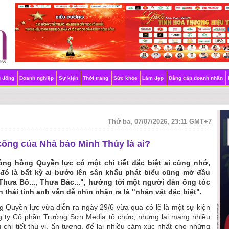
g đồng
Doanh nghiệp
Sự kiện
Thời trang
Sức khỏe
Làm đẹp
Đẳng cấp doanh nhân
Thứ ba, 07/07/2026, 23:11 GMT+7
công của Nhà báo Minh Thúy là ai?
ng hồng Quyền lực có một chi tiết đặc biệt ai cũng nhớ,
; đó là bất kỳ ai bước lên sân khấu phát biểu cũng mở đầu
"Thưa Bố..., Thưa Bác...", hướng tới một người đàn ông tóc
thái tinh anh vẫn dễ nhìn nhận ra là "nhân vật đặc biệt".
 Quyền lực vừa diễn ra ngày 29/6 vừa qua có lẽ là một sự kiện
g ty Cổ phần Trường Sơn Media tổ chức, nhưng lại mang nhiều
chi tiết thú vị, ấn tượng, để lại nhiều cảm xúc nhất cho những