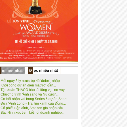
Tin mới nhất
Đọc nhiều nhất
Mỗi ngày 3 ly nước ép để 'detox', nhập...
Khởi công dự án điện mặt trời gần...
Tập đoàn THACO báo lãi tăng vọt, nợ vay...
Chương trình 'Ánh sáng và Nụ cười'...
Cơ hội nhận vai trong Series 6 dự án Short...
Đưa 'Vĩnh Long - Trái tim xanh của Đồng...
Cổ phiếu lập đỉnh, Amazon gia nhập câu...
Bắc Ninh xúc tiến, kết nối doanh nghiệp...