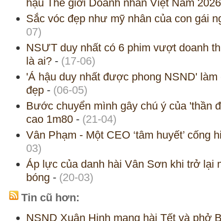
hậu Thế giới Doanh nhân Việt Nam 2026
Sắc vóc đẹp như mỹ nhân của con gái 
07)
NSƯT duy nhất có 6 phim vượt doanh th
là ai?
-
(17-06)
'Á hậu duy nhất được phong NSND' làm 
đẹp
-
(06-05)
Bước chuyển mình gây chú ý của 'thần đồn
cao 1m80
-
(21-04)
Vân Phạm - Một CEO ‘tâm huyết’ cống h
03)
Áp lực của danh hài Vân Sơn khi trở lạ
bóng
-
(20-03)
Tin cũ hơn:
NSND Xuân Hinh mang hài Tết và phở B