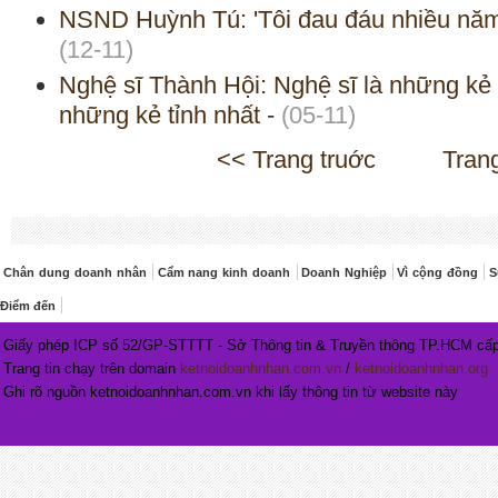
NSND Huỳnh Tú: 'Tôi đau đáu nhiều năm 
(12-11)
Nghệ sĩ Thành Hội: Nghệ sĩ là những kẻ 
những kẻ tỉnh nhất
-
(05-11)
<< Trang truớc
Tran
Chân dung doanh nhân
Cẩm nang kinh doanh
Doanh Nghiệp
Vì cộng đồng
S
Điểm đến
Giấy phép ICP số 52/GP-STTTT - Sở Thông tin & Truyền thông TP.HCM cấp
Trang tin chạy trên domain
ketnoidoanhnhan.com.vn
/
ketnoidoanhnhan.org
Ghi rõ nguồn ketnoidoanhnhan.com.vn khi lấy thông tin từ website này