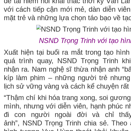
đề tài hiếm hoi khai thác thời kỳ Văn 
với cách tiếp cận mới mẻ, dàn diễn viê
mặt trẻ và những lựa chọn táo bạo về tạo
NSND Trọng Trinh với tạo hì
Xuất hiện tại buổi ra mắt trong tạo hì
quá trình quay, NSND Trọng Trinh kh
nhận ra. Nam nghệ sĩ thừa nhận anh “bấ
kíp làm phim – những người trẻ nhưng
lịch sử vững vàng và cách kể chuyện rất 
“Thậm chí khi hóa trang xong, soi gương
mình, nhưng với diễn viên, hạnh phúc nh
đi con người ngoài đời và chỉ thấ
ảnh”, NSND Trọng Trinh chia sẻ. Theo