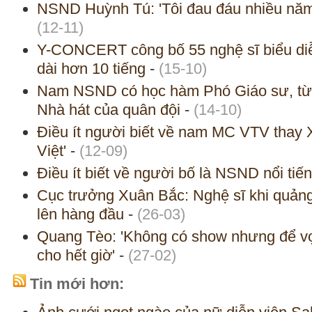
NSND Huỳnh Tú: 'Tôi đau đáu nhiều năm 
(12-11)
Y-CONCERT công bố 55 nghệ sĩ biểu diễn
dài hơn 10 tiếng
-
(15-10)
Nam NSND có học hàm Phó Giáo sư, từ
Nhà hát của quân đội
-
(14-10)
Điều ít người biết về nam MC VTV thay 
Việt'
-
(12-09)
Điều ít biết về người bố là NSND nổi tiế
Cục trưởng Xuân Bắc: Nghệ sĩ khi quảng
lên hàng đầu
-
(26-03)
Quang Tèo: 'Không có show nhưng để vợ v
cho hết giờ'
-
(27-02)
Tin mới hơn: