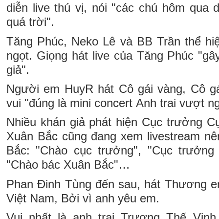
diễn live thú vị, nói "các chú hôm qua
quá trời".
Tăng Phúc, Neko Lê và BB Trần thể hi
ngọt. Giọng hát live của Tăng Phúc "g
giả".
Người em HuyR hát Cô gái vàng, Cô gá
vui "đúng là mini concert Anh trai vượt n
Nhiều khán giả phát hiện Cục trưởng Cụ
Xuân Bắc cũng đang xem livestream nê
Bắc: "Chào cục trưởng", "Cục trưởn
"Chào bác Xuân Bắc"…
Phan Đinh Tùng đến sau, hát Thương e
Việt Nam, Bởi vì anh yêu em.
Vui nhất là anh trai Trương Thế Vinh