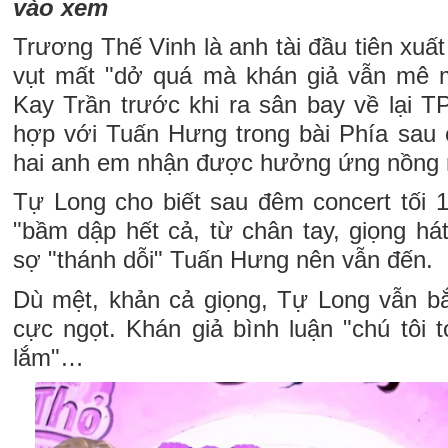
vào xem
Trương Thế Vinh là anh tài đầu tiên xuất
vụt mất "dở quá mà khán giả vẫn mê m
Kay Trần trước khi ra sân bay về lại T
hợp với Tuấn Hưng trong bài Phía sau 
hai anh em nhận được hưởng ứng nồng n
Tự Long cho biết sau đêm concert tối
"bầm dập hết cả, từ chân tay, giọng há
sợ "thánh dỗi" Tuấn Hưng nên vẫn đến.
Dù mệt, khản cả giọng, Tự Long vẫn bắ
cực ngọt. Khán giả bình luận "chú tôi t
lắm"…