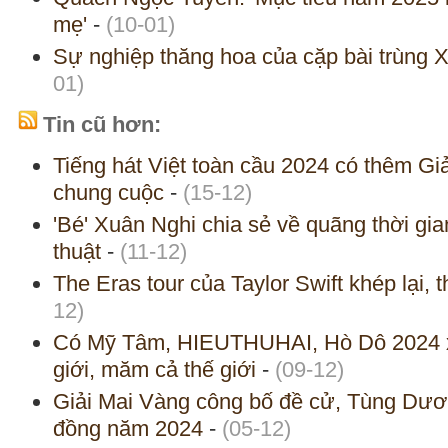
mẹ'
-
(10-01)
Sự nghiệp thăng hoa của cặp bài trùng 
01)
Tin cũ hơn:
Tiếng hát Việt toàn cầu 2024 có thêm Giả
chung cuộc
-
(15-12)
'Bé' Xuân Nghi chia sẻ về quãng thời gia
thuật
-
(11-12)
The Eras tour của Taylor Swift khép lại, 
12)
Có Mỹ Tâm, HIEUTHUHAI, Hò Dô 2024 x
giới, măm cả thế giới
-
(09-12)
Giải Mai Vàng công bố đề cử, Tùng Dươn
đồng năm 2024
-
(05-12)