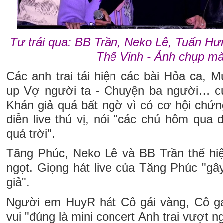
Tư trái qua: BB Trần, Neko Lê, Tuấn H
Thế Vinh - Ảnh chụp mà
Các anh trai tái hiện các bài Hỏa ca, 
up Vợ người ta - Chuyện ba người… cự
Khán giả quá bất ngờ vì có cơ hội chứn
diễn live thú vị, nói "các chú hôm qua
quá trời".
Tăng Phúc, Neko Lê và BB Trần thể hi
ngọt. Giọng hát live của Tăng Phúc "g
giả".
Người em HuyR hát Cô gái vàng, Cô gá
vui "đúng là mini concert Anh trai vượt n