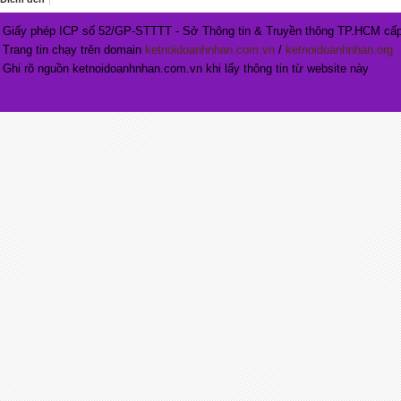
Giấy phép ICP số 52/GP-STTTT - Sở Thông tin & Truyền thông TP.HCM cấp
Trang tin chạy trên domain
ketnoidoanhnhan.com.vn
/
ketnoidoanhnhan.org
Ghi rõ nguồn ketnoidoanhnhan.com.vn khi lấy thông tin từ website này