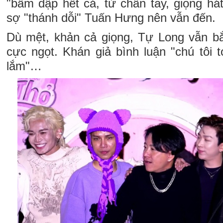
"bầm dập hết cả, từ chân tay, giọng há
sợ "thánh dỗi" Tuấn Hưng nên vẫn đến.
Dù mệt, khản cả giọng, Tự Long vẫn bắ
cực ngọt. Khán giả bình luận "chú tôi t
lắm"…