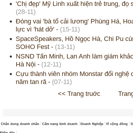
'Chị đẹp' Mỹ Linh xuất hiện trẻ trung, đ
(28-11)
Đóng vai 'bà tổ cải lương' Phùng Há, H
lực vì 'hát dở'
-
(15-11)
SpaceSpeakers, Hồ Ngọc Hà, Chi Pu cùn
SOHO Fest
-
(13-11)
NSND Tấn Minh, Lan Anh làm giám khảo 
Hà Nội
-
(12-11)
Cựu thành viên nhóm Monstar đổi nghệ d
năm tan rã
-
(07-11)
<< Trang truớc
Tran
Chân dung doanh nhân
Cẩm nang kinh doanh
Doanh Nghiệp
Vì cộng đồng
S
Điểm đến