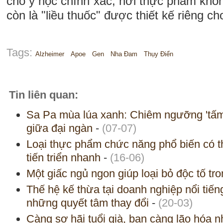
cho y học chính xác, nơi thực phẩm khô
còn là "liều thuốc" được thiết kế riêng c
Tags:
Alzheimer
Apoe
Gen
Nha Đam
Thụy Điển
Tin liên quan:
Sa Pa mùa lúa xanh: Chiêm ngưỡng 'tấ
giữa đại ngàn
-
(07-07)
Loại thực phẩm chức năng phổ biến có t
tiến triển nhanh
-
(16-06)
Một giấc ngủ ngon giúp loại bỏ độc tố tr
Thế hệ kế thừa tại doanh nghiệp nổi tiếng
những quyết tâm thay đổi
-
(20-03)
Càng sợ hãi tuổi già, bạn càng lão hóa 