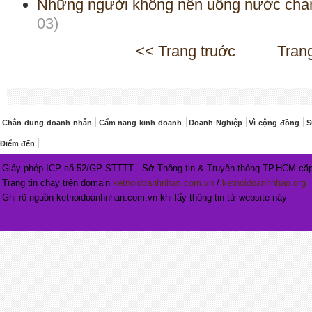
Những người không nên uống nước chan
03)
<< Trang truớc
Tran
Chân dung doanh nhân
Cẩm nang kinh doanh
Doanh Nghiệp
Vì cộng đồng
S
Điểm đến
Giấy phép ICP số 52/GP-STTTT - Sở Thông tin & Truyền thông TP.HCM cấp
Trang tin chạy trên domain
ketnoidoanhnhan.com.vn
/
ketnoidoanhnhan.org
Ghi rõ nguồn ketnoidoanhnhan.com.vn khi lấy thông tin từ website này