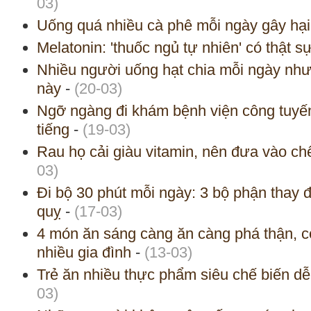
03)
Uống quá nhiều cà phê mỗi ngày gây hại
Melatonin: 'thuốc ngủ tự nhiên' có thật s
Nhiều người uống hạt chia mỗi ngày nh
này
-
(20-03)
Ngỡ ngàng đi khám bệnh viện công tuyế
tiếng
-
(19-03)
Rau họ cải giàu vitamin, nên đưa vào c
03)
Đi bộ 30 phút mỗi ngày: 3 bộ phận thay đ
quỵ
-
(17-03)
4 món ăn sáng càng ăn càng phá thận, c
nhiều gia đình
-
(13-03)
Trẻ ăn nhiều thực phẩm siêu chế biến dễ
03)