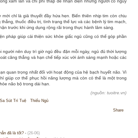
hông xâm lấn và chi phí thấp để nhận diện những người có nguy
 mới chỉ là giả thuyết đầy hứa hẹn. Biến thiên nhịp tim còn chịu
hẳng, thuốc điều trị, tình trạng thể lực và các bệnh lý tim mạch,
ận trước khi ứng dụng rộng rãi trong thực hành lâm sàng.
n pháp giúp cải thiện sức khỏe giấc ngủ cũng có thể góp phần
người nên duy trì giờ ngủ đều đặn mỗi ngày, ngủ đủ thời lượng
 soát căng thẳng và hạn chế tiếp xúc với ánh sáng mạnh hoặc các
oạn quan trọng nhất đối với hoạt động của hệ bạch huyết não. Vì
chỉ giúp cơ thể phục hồi năng lượng mà còn có thể là một trong
hỏe não bộ trong dài hạn.
(nguồn: tuoitre.vn)
Sa Sút Trí Tuệ
Thiếu Ngủ
Share
ẳn đã là tốt?
-
(26-06)