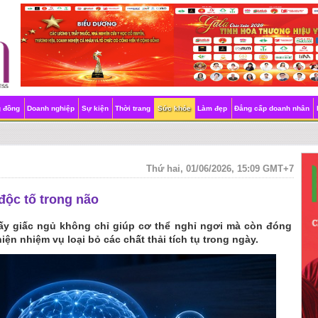
g đồng
Doanh nghiệp
Sự kiện
Thời trang
Sức khỏe
Làm đẹp
Đẳng cấp doanh nhân
Thứ hai, 01/06/2026, 15:09 GMT+7
độc tố trong não
ấy giấc ngủ không chỉ giúp cơ thể nghỉ ngơi mà còn đóng
iện nhiệm vụ loại bỏ các chất thải tích tụ trong ngày.