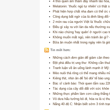
4 thói quen âm thầm đẩy nhanh lão hóa
Melatonin: 'thuốc ngủ tự nhiên' có thật 
Phát hiện hợp chất nha đam có thể ức
Công dụng bất ngờ của lá đinh lăng đối
2 món rau của người Việt là 'thuốc chữ
Điều gì xảy ra với làn da nếu thường 
Khi nào chứng 'hay quên' ở người cao 
Không muốn mất ngủ, nên tránh ăn gì?
Bữa ăn muộn nhất trong ngày nên là gi
Tin mới hơn:
Những cách đơn giản để giảm cân theo
Đột phá điều trị ung thư: Không cần thu
Tranh luận về ăn uống lành mạnh ở Mỹ:
Mèo nuôi thả rông có thể mang nhiều 
Kiêng thịt, nhịn ăn để 'bỏ đói' tế bào u
Bác sĩ cảnh báo: Thói quen tắm sau 22h
Tác dụng của cây dổi đất với sức khỏe
Những thực phẩm làm cơn căng thẳng tr
Vỏ dưa hấu tưởng bỏ đi, hóa ra là vị thu
Nắng 40 độ C: Nhận biết sớm 3 tình trạn