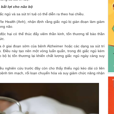
 bất lợi cho não bộ
c ngủ và sa sút trí tuệ có thể diễn ra theo hai chiều.
i Re Health (Anh), nhận định rằng giấc ngủ bị gián đoạn làm giảm
rong não.
n độc hại có thể thúc đẩy viêm thần kinh, tổn thương tế bào thần
ức.
ra ở giai đoạn sớm của bệnh Alzheimer hoặc các dạng sa sút trí
gủ. Điều này tạo nên một vòng luẩn quẩn, trong đó giấc ngủ kém
 bộ bị tổn thương lại khiến chất lượng giấc ngủ ngày càng suy
hiều nghiên cứu trước đây còn cho thấy thiếu ngủ kéo dài có liên
bệnh tim mạch, rối loạn chuyển hóa và suy giảm chức năng nhận