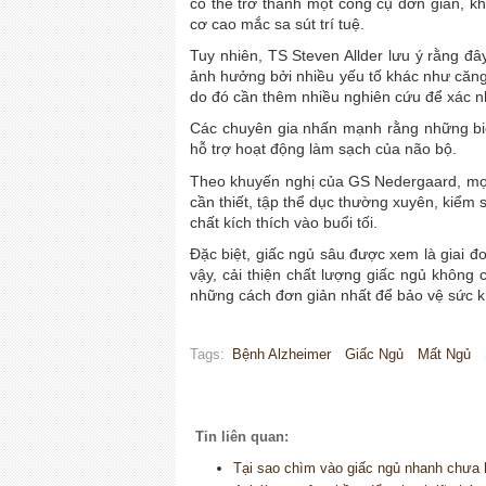
có thể trở thành một công cụ đơn giản, k
cơ cao mắc sa sút trí tuệ.
Tuy nhiên, TS Steven Allder lưu ý rằng đây
ảnh hưởng bởi nhiều yếu tố khác như căng t
do đó cần thêm nhiều nghiên cứu để xác nh
Các chuyên gia nhấn mạnh rằng những biệ
hỗ trợ hoạt động làm sạch của não bộ.
Theo khuyến nghị của GS Nedergaard, mọi 
cần thiết, tập thể dục thường xuyên, kiểm
chất kích thích vào buổi tối.
Đặc biệt, giấc ngủ sâu được xem là giai đ
vậy, cải thiện chất lượng giấc ngủ không 
những cách đơn giản nhất để bảo vệ sức k
Tags:
Bệnh Alzheimer
Giấc Ngủ
Mất Ngủ
Tin liên quan:
Tại sao chìm vào giấc ngủ nhanh chưa h