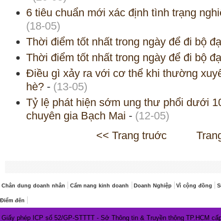
6 tiêu chuẩn mới xác định tình trạng ng
(18-05)
Thời điểm tốt nhất trong ngày để đi bộ đạt
Thời điểm tốt nhất trong ngày để đi bộ đạt
Điều gì xảy ra với cơ thể khi thường xu
hè?
-
(13-05)
Tỷ lệ phát hiện sớm ung thư phổi dưới 
chuyên gia Bạch Mai
-
(12-05)
<< Trang truớc
Tran
Chân dung doanh nhân
Cẩm nang kinh doanh
Doanh Nghiệp
Vì cộng đồng
S
Điểm đến
Giấy phép ICP số 52/GP-STTTT - Sở Thông tin & Truyền thông TP.HCM cấp