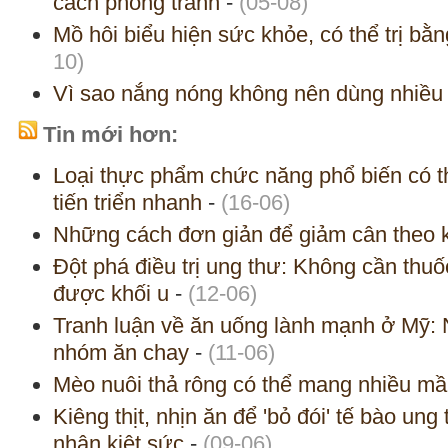
cách phòng tránh
-
(05-08)
Mồ hôi biểu hiện sức khỏe, có thể trị bằ
10)
Vì sao nắng nóng không nên dùng nhiều 
Tin mới hơn:
Loại thực phẩm chức năng phổ biến có t
tiến triển nhanh
-
(16-06)
Những cách đơn giản để giảm cân theo 
Đột phá điều trị ung thư: Không cần thuố
được khối u
-
(12-06)
Tranh luận về ăn uống lành mạnh ở Mỹ: N
nhóm ăn chay
-
(11-06)
Mèo nuôi thả rông có thể mang nhiều m
Kiêng thịt, nhịn ăn để 'bỏ đói' tế bào ung
nhân kiệt sức
-
(09-06)