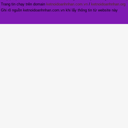
Trang tin chạy trên domain
ketnoidoanhnhan.com.vn
/
ketnoidoanhnhan.org
Ghi rõ nguồn ketnoidoanhnhan.com.vn khi lấy thông tin từ website này