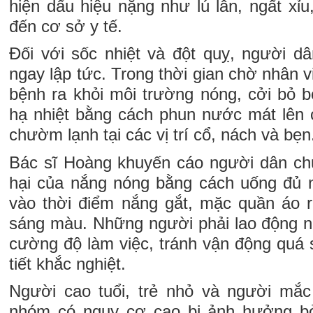
hiện dấu hiệu nặng như lú lẫn, ngất xỉ
đến cơ sở y tế.
Đối với sốc nhiệt và đột quỵ, người d
ngay lập tức. Trong thời gian chờ nhân v
bệnh ra khỏi môi trường nóng, cởi bỏ b
hạ nhiệt bằng cách phun nước mát lên 
chườm lạnh tại các vị trí cổ, nách và bẹn
Bác sĩ Hoàng khuyến cáo người dân ch
hại của nắng nóng bằng cách uống đủ 
vào thời điểm nắng gắt, mặc quần áo r
sáng màu. Những người phải lao động ng
cường độ làm việc, tránh vận động quá s
tiết khắc nghiệt.
Người cao tuổi, trẻ nhỏ và người mắc
nhóm có nguy cơ cao bị ảnh hưởng bở