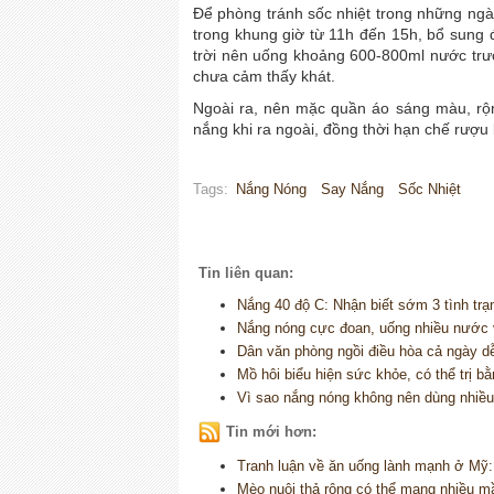
Để phòng tránh sốc nhiệt trong những ng
trong khung giờ từ 11h đến 15h, bổ sung 
trời nên uống khoảng 600-800ml nước trướ
chưa cảm thấy khát.
Ngoài ra, nên mặc quần áo sáng màu, rộn
nắng khi ra ngoài, đồng thời hạn chế rượu 
Tags:
Nắng Nóng
Say Nắng
Sốc Nhiệt
Tin liên quan:
Nắng 40 độ C: Nhận biết sớm 3 tình trạn
Nắng nóng cực đoan, uống nhiều nước v
Dân văn phòng ngồi điều hòa cả ngày dễ
Mồ hôi biểu hiện sức khỏe, có thể trị b
Vì sao nắng nóng không nên dùng nhiều
Tin mới hơn:
Tranh luận về ăn uống lành mạnh ở Mỹ:
Mèo nuôi thả rông có thể mang nhiều 