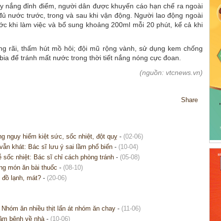
ày nắng đỉnh điểm, người dân được khuyến cáo hạn chế ra ngoài
đủ nước trước, trong và sau khi vận động. Người lao động ngoài
c khi làm việc và bổ sung khoảng 200ml mỗi 20 phút, kể cả khi
g rãi, thấm hút mồ hôi; đội mũ rộng vành, sử dụng kem chống
bia để tránh mất nước trong thời tiết nắng nóng cực đoan.
(nguồn: vtcnews.vn)
Share
g nguy hiểm kiệt sức, sốc nhiệt, đột quỵ
-
(02-06)
ẫn khát: Bác sĩ lưu ý sai lầm phổ biến
-
(10-04)
 sốc nhiệt: Bác sĩ chỉ cách phòng tránh
-
(05-08)
ằng món ăn bài thuốc
-
(08-10)
 đồ lạnh, mát?
-
(20-06)
 Nhóm ăn nhiều thịt lấn át nhóm ăn chay
-
(11-06)
mầm bệnh về nhà
-
(10-06)