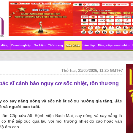
g đồng
Doanh nghiệp
Sự kiện
Thời trang
Sức khỏe
Làm đẹp
Đẳng cấp doanh nhân
Thứ hai, 25/05/2026, 11:25 GMT+7
bác sĩ cảnh báo nguy cơ sốc nhiệt, tổn thương
uy cơ say nắng nóng và sốc nhiệt có xu hướng gia tăng, đặc
ỏ và người cao tuổi.
tâm Cấp cứu A9, Bệnh viện Bạch Mai, say nóng và say nắng là
hi cơ thể tiếp xúc quá lâu với môi trường nhiệt độ cao hoặc vận
 độ ẩm cao.