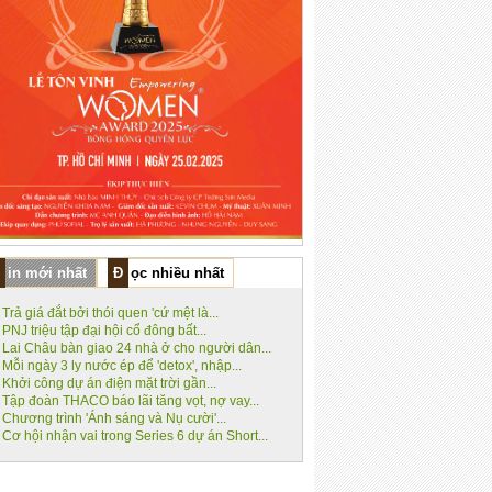
Tin mới nhất
Đọc nhiều nhất
Trả giá đắt bởi thói quen 'cứ mệt là...
PNJ triệu tập đại hội cổ đông bất...
Lai Châu bàn giao 24 nhà ở cho người dân...
Mỗi ngày 3 ly nước ép để 'detox', nhập...
Khởi công dự án điện mặt trời gần...
Tập đoàn THACO báo lãi tăng vọt, nợ vay...
Chương trình 'Ánh sáng và Nụ cười'...
Cơ hội nhận vai trong Series 6 dự án Short...