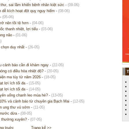
ng thư, sai lầm khiến bệnh nhân kiệt sức
-
(09-06)
 dễ kích hoạt đột quỵ nguy hiểm
-
(08-06)
-
(05-06)
ở nên tồi tệ hơn
-
(04-06)
ốc thanh nhiệt, lợi tiểu
-
(03-06)
rong não
-
(01-06)
)
 chọn duy nhất
-
(26-05)
ệu cảnh báo cần đi khám ngay
-
(22-05)
hòng có điều hòa nhiệt độ?
-
(20-05)
ghiện ma túy từ năm 2026
-
(18-05)
t lợi ích tối đa
-
(15-05)
t lợi ích tối đa
-
(14-05)
xuyên uống chanh leo mùa hè?
-
(13-05)
 10% và cảnh báo từ chuyên gia Bạch Mai
-
(12-05)
iện ung thư vú sớm
-
(11-05)
g nước dừa
-
(08-05)
ít thường xuyên?
-
(07-05)
ng truớc
Trang kế >>