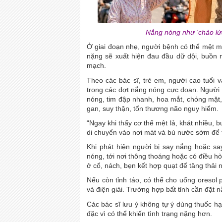
Nắng nóng như 'chảo lửa
Ở giai đoạn nhẹ, người bệnh có thể mệt mỏ
nặng sẽ xuất hiện đau đầu dữ dội, buồn nô
mạch.
Theo các bác sĩ, trẻ em, người cao tuổi
trong các đợt nắng nóng cực đoan. Người l
nóng, tim đập nhanh, hoa mắt, chóng mặt, 
gan, suy thận, tổn thương não nguy hiểm.
“Ngay khi thấy cơ thể mệt lả, khát nhiều,
di chuyển vào nơi mát và bù nước sớm để t
Khi phát hiện người bị say nắng hoặc s
nóng, tới nơi thông thoáng hoặc có điều 
ở cổ, nách, bẹn kết hợp quạt để tăng thải n
Nếu còn tỉnh táo, có thể cho uống oreso
và điện giải. Trường hợp bất tỉnh cần đặt 
Các bác sĩ lưu ý không tự ý dùng thuốc 
đặc vì có thể khiến tình trạng nặng hơn.