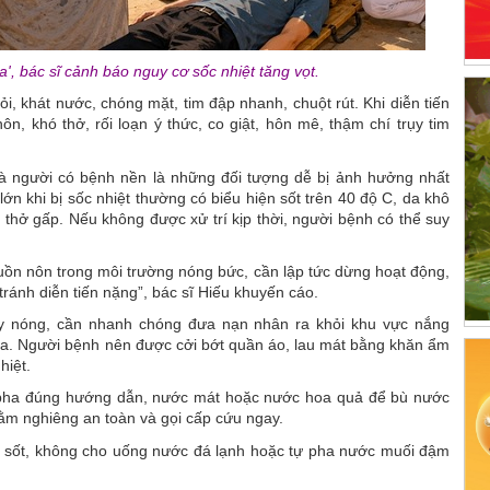
', bác sĩ cảnh báo nguy cơ sốc nhiệt tăng vọt.
i, khát nước, chóng mặt, tim đập nhanh, chuột rút. Khi diễn tiến
n, khó thở, rối loạn ý thức, co giật, hôn mê, thậm chí trụy tim
 và người có bệnh nền là những đối tượng dễ bị ảnh hưởng nhất
ớn khi bị sốc nhiệt thường có biểu hiện sốt trên 40 độ C, da khô
thở gấp. Nếu không được xử trí kịp thời, người bệnh có thể suy
 buồn nôn trong môi trường nóng bức, cần lập tức dừng hoạt động,
ránh diễn tiến nặng”, bác sĩ Hiếu khuyến cáo.
ay nóng, cần nhanh chóng đưa nạn nhân ra khỏi khu vực nắng
hòa. Người bệnh nên được cởi bớt quần áo, lau mát bằng khăn ẩm
hiệt.
l pha đúng hướng dẫn, nước mát hoặc nước hoa quả để bù nước
nằm nghiêng an toàn và gọi cấp cứu ngay.
hạ sốt, không cho uống nước đá lạnh hoặc tự pha nước muối đậm