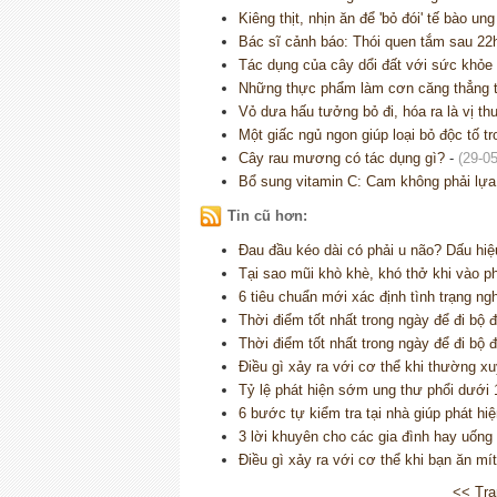
Kiêng thịt, nhịn ăn để 'bỏ đói' tế bào u
Bác sĩ cảnh báo: Thói quen tắm sau 22h
Tác dụng của cây dổi đất với sức khỏe
Những thực phẩm làm cơn căng thẳng tr
Vỏ dưa hấu tưởng bỏ đi, hóa ra là vị thu
Một giấc ngủ ngon giúp loại bỏ độc tố t
Cây rau mương có tác dụng gì?
-
(29-05
Bổ sung vitamin C: Cam không phải lựa
Tin cũ hơn:
Đau đầu kéo dài có phải u não? Dấu hi
Tại sao mũi khò khè, khó thở khi vào p
6 tiêu chuẩn mới xác định tình trạng n
Thời điểm tốt nhất trong ngày để đi bộ đạ
Thời điểm tốt nhất trong ngày để đi bộ đạ
Điều gì xảy ra với cơ thể khi thường 
Tỷ lệ phát hiện sớm ung thư phổi dưới
6 bước tự kiểm tra tại nhà giúp phát h
3 lời khuyên cho các gia đình hay uốn
Điều gì xảy ra với cơ thể khi bạn ăn m
<< Tra