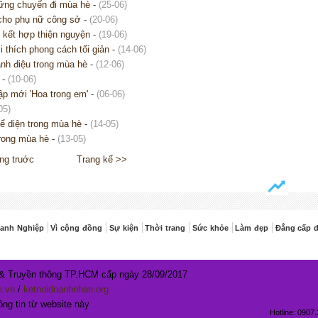
hững chuyến đi mùa hè
-
(25-06)
cho phụ nữ công sở
-
(20-06)
g kết hợp thiện nguyện
-
(19-06)
thích phong cách tối giản
-
(14-06)
nh điệu trong mùa hè
-
(12-06)
-
(10-06)
ập mới 'Hoa trong em'
-
(06-06)
05)
để diện trong mùa hè
-
(14-05)
rong mùa hè
-
(13-05)
ng truớc
Trang kế >>
anh Nghiệp
Vì cộng đồng
Sự kiện
Thời trang
Sức khỏe
Làm đẹp
Đẳng cấp 
 & Truyền thông TP.HCM cấp ngày 28/09/2017
m.vn
/
ketnoidoanhnhan.org
ng tin từ website này
Hotline:
0907.