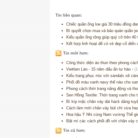
Tin liên quan:
Chiếc quần ống loe giá 30 triệu đồng đa
Bí quyết chọn mua và bảo quản quần j
Kiểu quần ống rộng giúp quý cô trên 40
Kết hợp linh hoạt để có vẻ đẹp cổ điển 
Tin mới hơn:
Công thức diện áo thun theo phong cách
Viettien Lào - 15 năm dấu ấn tự hào
-
(1
Kiểu trang phục mix với sandals sẽ càn
Phối đồ màu xanh navy thế nào cho sa
Phong cách thời trang năng động và thoả
Sen Hồng Textile: Thời trang xanh cho 
Bí kíp mặc chân váy dài hack dáng tuyệ
Cách làm mới chân váy bút chì vừa ha
Hoa hậu Ý Nhi cùng Nam vương Thế giới
Bật mí các cách phối đồ với chân váy 
Tin cũ hơn: