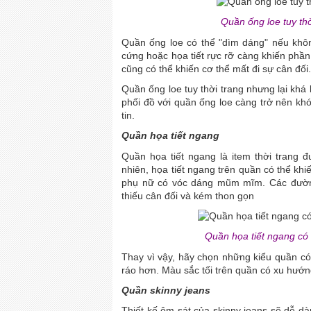
Quần ống loe tuy th
Quần ống loe có thể "dìm dáng" nếu khôn
cứng hoặc họa tiết rực rỡ càng khiến phần
cũng có thể khiến cơ thể mất đi sự cân đối.
Quần ống loe tuy thời trang nhưng lại khá 
phối đồ với quần ống loe càng trở nên khó
tin.
Quần họa tiết ngang
Quần họa tiết ngang là item thời trang 
nhiên, họa tiết ngang trên quần có thể khi
phụ nữ có vóc dáng mũm mĩm. Các đường
thiếu cân đối và kém thon gọn
Quần họa tiết ngang có 
Thay vì vậy, hãy chọn những kiểu quần có 
ráo hơn. Màu sắc tối trên quần có xu hướn
Quần skinny jeans
Thiết kế ôm sát của skinny jeans sẽ dễ dà