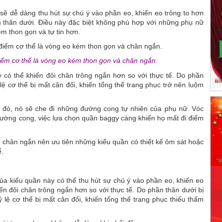
sẽ dễ dàng thu hút sự chú ý vào phần eo, khiến eo trông to hơn
n thân dưới. Điều này đặc biệt không phù hợp với những phụ nữ
m thon gọn và tự tin hơn.
ểm cơ thể là vòng eo kém thon gọn và chân ngắn.
 có thể khiến đôi chân trông ngắn hơn so với thực tế. Do phần
 lệ cơ thể bị mất cân đối, khiến tổng thể trang phục trở nên luộm
 đó, nó sẽ che đi những đường cong tự nhiên của phụ nữ. Vóc
ường cong, việc lựa chọn quần baggy càng khiến họ mất đi điểm
 chân ngắn nên ưu tiên những kiểu quần có thiết kế ôm sát hoặc
ể.
ủa kiểu quần này có thể thu hút sự chú ý vào phần eo, khiến eo
iến đôi chân trông ngắn hơn so với thực tế. Do phần thân dưới bị
 lệ cơ thể bị mất cân đối, khiến tổng thể trang phục thiếu thẩm