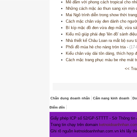
Mê đắm với phong cách tropical cho n
Những cách mặc áo thun sang xịn mịn 
Mai Ngô trình diễn trong show thời tran
Cách mặc chân váy đen dành cho người 
Bí kíp mặc đồ đen vừa đẹp mắt, vừa sà
Kiểu mũ giúp phái đẹp 'lên đồ' sành điệu
Nhà thiết kế Châu Loan ra mắt bộ sưu t
Phối đồ mùa hè cho nàng tròn trịa
-
(17-
Kiểu chân váy dài tôn dáng, thích hợp 
Cách mặc trang phục màu be nhẹ mát t
<< Tra
Chân dung doanh nhân
Cẩm nang kinh doanh
Do
Điểm đến
Giấy phép ICP số 52/GP-STTTT - Sở Thông tin
Trang tin chạy trên domain
ketnoidoanhnhan.co
Ghi rõ nguồn ketnoidoanhnhan.com.vn khi lấy thô