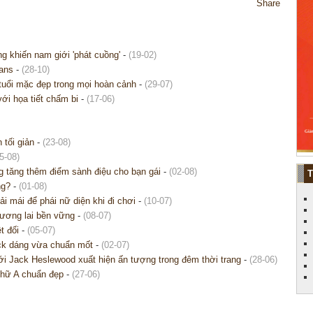
Share
ng khiến nam giới 'phát cuồng'
-
(19-02)
eans
-
(28-10)
 tuổi mặc đẹp trong mọi hoàn cảnh
-
(29-07)
với họa tiết chấm bi
-
(17-06)
 tối giản
-
(23-08)
5-08)
g tăng thêm điểm sành điệu cho bạn gái
-
(02-08)
ng?
-
(01-08)
i mái để phái nữ diện khi đi chơi
-
(10-07)
tương lai bền vững
-
(08-07)
t đối
-
(05-07)
ck dáng vừa chuẩn mốt
-
(02-07)
 Jack Heslewood xuất hiện ấn tượng trong đêm thời trang
-
(28-06)
chữ A chuẩn đẹp
-
(27-06)