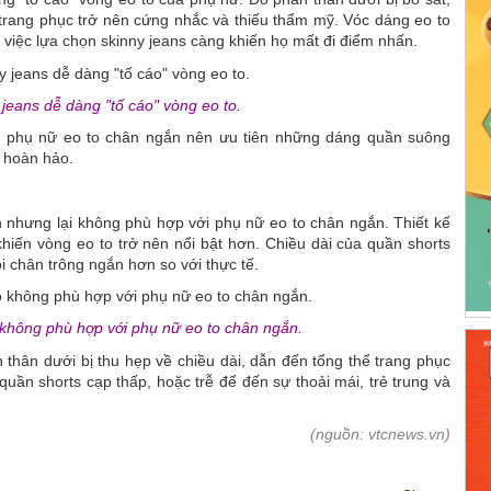
hể trang phục trở nên cứng nhắc và thiếu thẩm mỹ. Vóc dáng eo to
việc lựa chọn skinny jeans càng khiến họ mất đi điểm nhấn.
jeans dễ dàng "tố cáo" vòng eo to.
g, phụ nữ eo to chân ngắn nên ưu tiên những dáng quần suông
o hoàn hảo.
 nhưng lại không phù hợp với phụ nữ eo to chân ngắn. Thiết kế
hiến vòng eo to trở nên nổi bật hơn. Chiều dài của quần shorts
i chân trông ngắn hơn so với thực tế.
không phù hợp với phụ nữ eo to chân ngắn.
n thân dưới bị thu hẹp về chiều dài, dẫn đến tổng thể trang phục
ần shorts cạp thấp, hoặc trễ để đến sự thoải mái, trẻ trung và
(nguồn: vtcnews.vn)