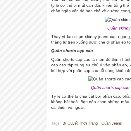
tỷ lệ cơ thể bị mất cân đối, khiến tổng t
chân ngắn vốn đã hạn chế về đường cong, 
Quần skinny 
Thay vì lựa chọn skinny jeans cạp ngan
thẳng từ trên xuống dưới che đi phần eo t
Quần shorts cạp cao
Quần shorts cạp cao là món đồ thịnh hành
cạp cao tập trung sự chú ý vào phần eo, k
kết hợp với phần cạp cao dễ dàng khiến đô
Quần shorts cạp cao 
Tỷ lệ cơ thể bị chia cắt bởi phần cạp, phầ
không hài hoà. Bạn nên chọn những mẫu qu
cải thiện vẻ ngoài.
Tags:
Bí Quyết Thời Trang
Quần Jeans