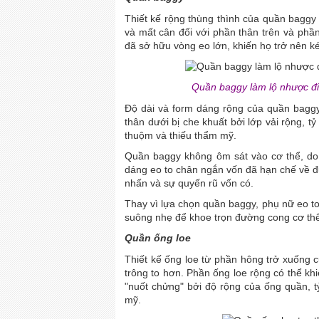
Thiết kế rộng thùng thình của quần baggy 
và mất cân đối với phần thân trên và phầ
đã sở hữu vòng eo lớn, khiến họ trở nên ké
Quần baggy làm lộ nhược đi
Độ dài và form dáng rộng của quần baggy
thân dưới bị che khuất bởi lớp vải rộng, tỷ
thuộm và thiếu thẩm mỹ.
Quần baggy không ôm sát vào cơ thể, do
dáng eo to chân ngắn vốn đã hạn chế về đ
nhấn và sự quyến rũ vốn có.
Thay vì lựa chọn quần baggy, phụ nữ eo to
suông nhẹ để khoe trọn đường cong cơ th
Quần ống loe
Thiết kế ống loe từ phần hông trở xuống c
trông to hơn. Phần ống loe rộng có thể kh
"nuốt chửng" bởi độ rộng của ống quần, tỷ
mỹ.