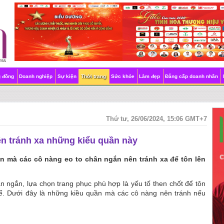
g đồng
Doanh nghiệp
Sự kiện
Thời trang
Sức khỏe
Làm đẹp
Đẳng cấp doanh nhân
Thứ tư, 26/06/2024, 15:06 GMT+7
ên tránh xa những kiểu quần này
n mà các cô nàng eo to chân ngắn nên tránh xa để tôn lên
n ngắn, lựa chọn trang phục phù hợp là yếu tố then chốt để tôn
hể. Dưới đây là những kiều quần mà các cô nàng nên tránh nếu