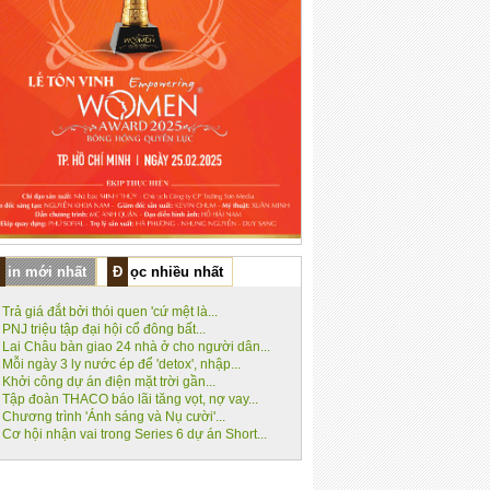
Tin mới nhất
Đọc nhiều nhất
Trả giá đắt bởi thói quen 'cứ mệt là...
PNJ triệu tập đại hội cổ đông bất...
Lai Châu bàn giao 24 nhà ở cho người dân...
Mỗi ngày 3 ly nước ép để 'detox', nhập...
Khởi công dự án điện mặt trời gần...
Tập đoàn THACO báo lãi tăng vọt, nợ vay...
Chương trình 'Ánh sáng và Nụ cười'...
Cơ hội nhận vai trong Series 6 dự án Short...