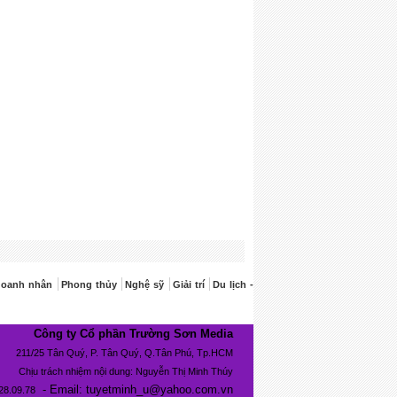
doanh nhân
Phong thủy
Nghệ sỹ
Giải trí
Du lịch -
Công ty Cổ phần Trường Sơn Media
211/25 Tân Quý, P. Tân Quý, Q.Tân Phú, Tp.HCM
Chịu trách nhiệm nội dung: Nguyễn Thị Minh Thúy
- Email: tuyetminh_u@yahoo.com.vn
28.09.78