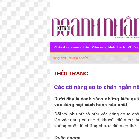
Chân dung doanh nhân
Cẩm nang kinh doanh
Vì cộn
Trang chủ
Video tin tức
THỜI TRANG
Các cô nàng eo to chân ngắn n
Dưới đây là danh sách những kiểu quầ
vóc dáng một cách hoàn hảo nhất.
Đối với phụ nữ sở hữu vóc dáng eo to châ
lên vóc dáng và che đi khuyết điểm cơ t
không muốn lộ những nhược điểm cơ thể:
Quần baggy