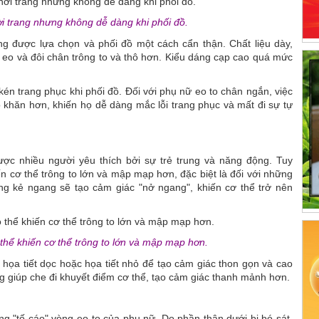
ời trang nhưng không dễ dàng khi phối đồ.
g được lựa chọn và phối đồ một cách cẩn thận. Chất liệu dày,
 eo và đôi chân trông to và thô hơn. Kiểu dáng cạp cao quá mức
kén trang phục khi phối đồ. Đối với phụ nữ eo to chân ngắn, việc
 khăn hơn, khiến họ dễ dàng mắc lỗi trang phục và mất đi sự tự
được nhiều người yêu thích bởi sự trẻ trung và năng động. Tuy
ến cơ thể trông to lớn và mập mạp hơn, đặc biệt là đối với những
 kẻ ngang sẽ tạo cảm giác "nở ngang", khiến cơ thể trở nên
thể khiến cơ thể trông to lớn và mập mạp hơn.
họa tiết dọc hoặc họa tiết nhỏ để tạo cảm giác thon gọn và cao
g giúp che đi khuyết điểm cơ thể, tạo cảm giác thanh mảnh hơn.
ng "tố cáo" vòng eo to của phụ nữ. Do phần thân dưới bị bó sát,