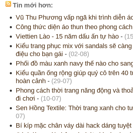
Tin mới hơn:
Vũ Thu Phương vấp ngã khi trình diễn áo
Công thức diện áo thun theo phong cách 
Viettien Lào - 15 năm dấu ấn tự hào
-
(1
Kiểu trang phục mix với sandals sẽ càn
điệu cho bạn gái
-
(02-08)
Phối đồ màu xanh navy thế nào cho san
Kiểu quần ống rộng giúp quý cô trên 40 
hoàn cảnh
-
(29-07)
Phong cách thời trang năng động và thoả
đi chơi
-
(10-07)
Sen Hồng Textile: Thời trang xanh cho t
07)
Bí kíp mặc chân váy dài hack dáng tuyệt