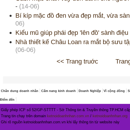
-
(14-06)
Bí kíp mặc đồ đen vừa đẹp mắt, vừa sàn
06)
Kiểu mũ giúp phái đẹp 'lên đồ' sành điệu
Nhà thiết kế Châu Loan ra mắt bộ sưu tậ
(06-06)
<< Trang truớc
Tran
Chân dung doanh nhân
Cẩm nang kinh doanh
Doanh Nghiệp
Vì cộng đồng
S
Điểm đến
Giấy phép ICP số 52/GP-STTTT - Sở Thông tin & Truyền thông TP.HCM cấp
Trang tin chạy trên domain
ketnoidoanhnhan.com.vn
/
ketnoidoanhnhan.org
Ghi rõ nguồn ketnoidoanhnhan.com.vn khi lấy thông tin từ website này