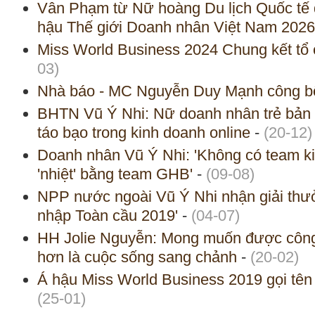
Vân Phạm từ Nữ hoàng Du lịch Quốc tế đ
hậu Thế giới Doanh nhân Việt Nam 2026
Miss World Business 2024 Chung kết tổ 
03)
Nhà báo - MC Nguyễn Duy Mạnh công b
BHTN Vũ Ý Nhi: Nữ doanh nhân trẻ bản l
táo bạo trong kinh doanh online
-
(20-12)
Doanh nhân Vũ Ý Nhi: 'Không có team ki
'nhiệt' bằng team GHB'
-
(09-08)
NPP nước ngoài Vũ Ý Nhi nhận giải thư
nhập Toàn cầu 2019'
-
(04-07)
HH Jolie Nguyễn: Mong muốn được công 
hơn là cuộc sống sang chảnh
-
(20-02)
Á hậu Miss World Business 2019 gọi tê
(25-01)