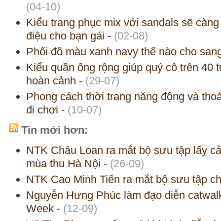
(04-10)
Kiểu trang phục mix với sandals sẽ càn
điệu cho bạn gái
-
(02-08)
Phối đồ màu xanh navy thế nào cho san
Kiểu quần ống rộng giúp quý cô trên 40 
hoàn cảnh
-
(29-07)
Phong cách thời trang năng động và thoả
đi chơi
-
(10-07)
Tin mới hơn:
NTK Châu Loan ra mắt bộ sưu tập lấy cả
mùa thu Hà Nội
-
(26-09)
NTK Cao Minh Tiến ra mắt bộ sưu tập c
Nguyễn Hưng Phúc làm đạo diễn catwal
Week
-
(12-09)