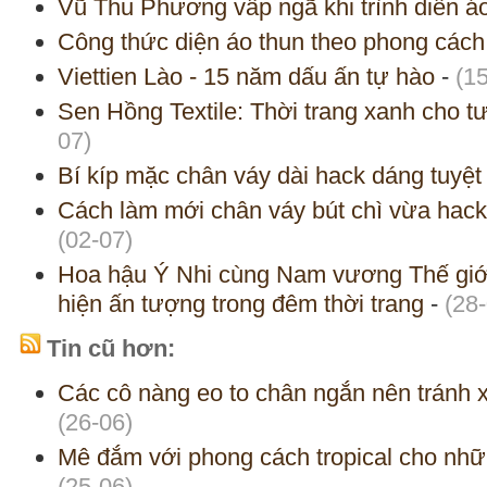
Vũ Thu Phương vấp ngã khi trình diễn áo
Công thức diện áo thun theo phong cách 
Viettien Lào - 15 năm dấu ấn tự hào
-
(1
Sen Hồng Textile: Thời trang xanh cho t
07)
Bí kíp mặc chân váy dài hack dáng tuyệt
Cách làm mới chân váy bút chì vừa hac
(02-07)
Hoa hậu Ý Nhi cùng Nam vương Thế giớ
hiện ấn tượng trong đêm thời trang
-
(28
Tin cũ hơn:
Các cô nàng eo to chân ngắn nên tránh 
(26-06)
Mê đắm với phong cách tropical cho nh
(25-06)