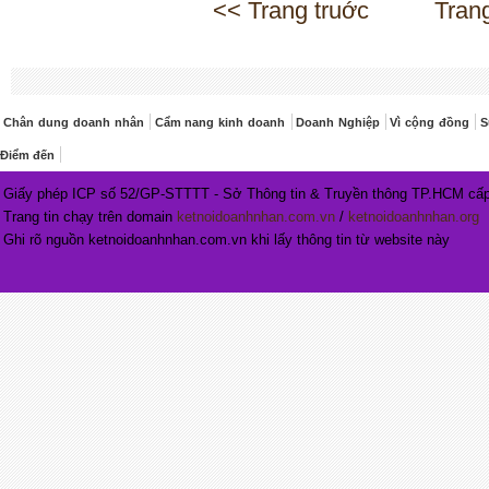
<< Trang truớc
Tran
Chân dung doanh nhân
Cẩm nang kinh doanh
Doanh Nghiệp
Vì cộng đồng
S
Điểm đến
Giấy phép ICP số 52/GP-STTTT - Sở Thông tin & Truyền thông TP.HCM cấp
Trang tin chạy trên domain
ketnoidoanhnhan.com.vn
/
ketnoidoanhnhan.org
Ghi rõ nguồn ketnoidoanhnhan.com.vn khi lấy thông tin từ website này