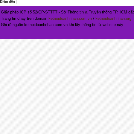
Điểm đến
Giấy phép ICP số 52/GP-STTTT - Sở Thông tin & Truyền thông TP.HCM cấp
Trang tin chạy trên domain
ketnoidoanhnhan.com.vn
/
ketnoidoanhnhan.org
Ghi rõ nguồn ketnoidoanhnhan.com.vn khi lấy thông tin từ website này