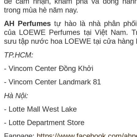
để cảm nhận, khám phá và đồng hàn
trong mùa hè năm nay.
AH Perfumes
tự hào là nhà phân phố
của LOEWE Perfumes tại Việt Nam. Tr
sưu tập nước hoa LOEWE tại cửa hàng E
TP.HCM:
- Vincom Center Đồng Khởi
- Vincom Center Landmark 81
Hà Nội:
- Lotte Mall West Lake
- Lotte Department Store
Fanpage:
https://www.facebook.com/ah