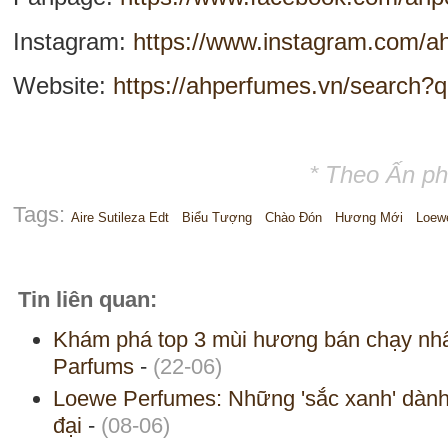
Instagram:
https://www.instagram.com/ah
Website:
https://ahperfumes.vn/searc
* Theo Ấn p
Tags:
Aire Sutileza Edt
Biểu Tượng
Chào Đón
Hương Mới
Loew
Tin liên quan:
Khám phá top 3 mùi hương bán chạy nh
Parfums
-
(22-06)
Loewe Perfumes: Những 'sắc xanh' dành 
đại
-
(08-06)