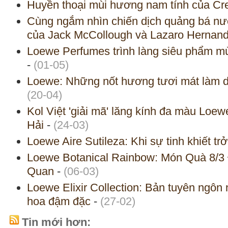
Huyền thoại mùi hương nam tính của Cr
Cùng ngắm nhìn chiến dịch quảng bá n
của Jack McCollough và Lazaro Hernan
Loewe Perfumes trình làng siêu phẩm mùa
-
(01-05)
Loewe: Những nốt hương tươi mát làm d
(20-04)
Kol Việt 'giải mã' lăng kính đa màu Loe
Hải
-
(24-03)
Loewe Aire Sutileza: Khi sự tinh khiết tr
Loewe Botanical Rainbow: Món Quà 8/3
Quan
-
(06-03)
Loewe Elixir Collection: Bản tuyên ngôn
hoa đậm đặc
-
(27-02)
Tin mới hơn: