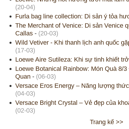
(20-04)
Furla bag line collection: Di sản ý tỏa h
The Merchant of Venice: Di sản Venice 
Callas
-
(20-03)
Wild Vetiver - Khi thanh lịch anh quốc g
(17-03)
Loewe Aire Sutileza: Khi sự tinh khiết tr
Loewe Botanical Rainbow: Món Quà 8/3
Quan
-
(06-03)
Versace Eros Energy – Năng lượng thức 
(04-03)
Versace Bright Crystal – Vẻ đẹp của kh
(02-03)
Trang kế >>