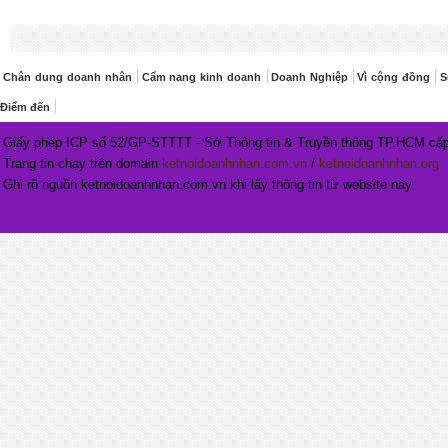
Chân dung doanh nhân
Cẩm nang kinh doanh
Doanh Nghiệp
Vì cộng đồng
S
Điểm đến
Giấy phép ICP số 52/GP-STTTT - Sở Thông tin & Truyền thông TP.HCM cấp
Trang tin chạy trên domain
ketnoidoanhnhan.com.vn
/
ketnoidoanhnhan.org
Ghi rõ nguồn ketnoidoanhnhan.com.vn khi lấy thông tin từ website này