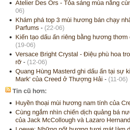
Atelier Des Ors - Tỏa sáng mùa nắng cùn
06)
Khám phá top 3 mùi hương bán chạy nh
Parfums
-
(22-06)
Kiến tạo dấu ấn riêng bằng hương thơm 
(19-06)
Versace Bright Crystal - Điệu phù hoa t
rỡ
-
(12-06)
Quang Hùng Masterd ghi dấu ấn tại sự ki
Mark' của Creed ở Thượng Hải
-
(11-06)
Tin cũ hơn:
Huyền thoại mùi hương nam tính của Cr
Cùng ngắm nhìn chiến dịch quảng bá n
của Jack McCollough và Lazaro Hernan
Loewe: Những nốt hương tươi mát làm d