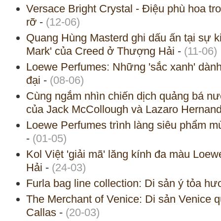
Versace Bright Crystal - Điệu phù hoa t
rỡ
-
(12-06)
Quang Hùng Masterd ghi dấu ấn tại sự ki
Mark' của Creed ở Thượng Hải
-
(11-06)
Loewe Perfumes: Những 'sắc xanh' dành 
đại
-
(08-06)
Cùng ngắm nhìn chiến dịch quảng bá n
của Jack McCollough và Lazaro Hernan
Loewe Perfumes trình làng siêu phẩm mùa
-
(01-05)
Kol Việt 'giải mã' lăng kính đa màu Loe
Hải
-
(24-03)
Furla bag line collection: Di sản ý tỏa h
The Merchant of Venice: Di sản Venice 
Callas
-
(20-03)