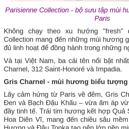
Parisienne Collection - bộ sưu tập mùi h
Paris
Không chạy theo xu hướng "fresh" đ
Collection mang đến những mùi hương 
đủ linh hoạt để đồng hành trong những n
Và tại Việt Nam, ba cái tên nổi bật nhất
Charnel, 312 Saint-Honoré và Impadia.
Gris Charnel - mùi hương biểu tượn
Lấy cảm hứng từ Paris về đêm, Gris C
Đen và Bạch Đậu Khấu – vừa ấm áp vừa
đầy tinh tế. Trái tim hương kết hợp Qu
Hoa Diên Vĩ, mang đến chiều sâu mềm 
Hương và Đậu Tonka tạo nên lớp nền mị