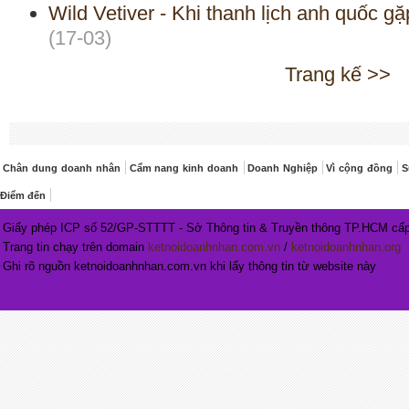
Wild Vetiver - Khi thanh lịch anh quốc g
(17-03)
Trang kế >>
Chân dung doanh nhân
Cẩm nang kinh doanh
Doanh Nghiệp
Vì cộng đồng
S
Điểm đến
Giấy phép ICP số 52/GP-STTTT - Sở Thông tin & Truyền thông TP.HCM cấp
Trang tin chạy trên domain
ketnoidoanhnhan.com.vn
/
ketnoidoanhnhan.org
Ghi rõ nguồn ketnoidoanhnhan.com.vn khi lấy thông tin từ website này