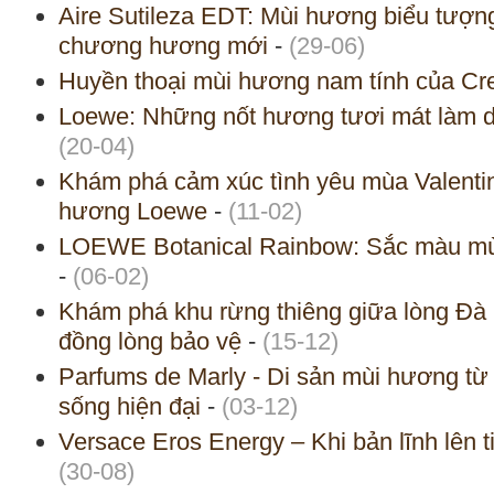
Aire Sutileza EDT: Mùi hương biểu tư
chương hương mới
-
(29-06)
Huyền thoại mùi hương nam tính của Cr
Loewe: Những nốt hương tươi mát làm d
(20-04)
Khám phá cảm xúc tình yêu mùa Valentin
hương Loewe
-
(11-02)
LOEWE Botanical Rainbow: Sắc màu mù
-
(06-02)
Khám phá khu rừng thiêng giữa lòng Đ
đồng lòng bảo vệ
-
(15-12)
Parfums de Marly - Di sản mùi hương từ 
sống hiện đại
-
(03-12)
Versace Eros Energy – Khi bản lĩnh lên
(30-08)