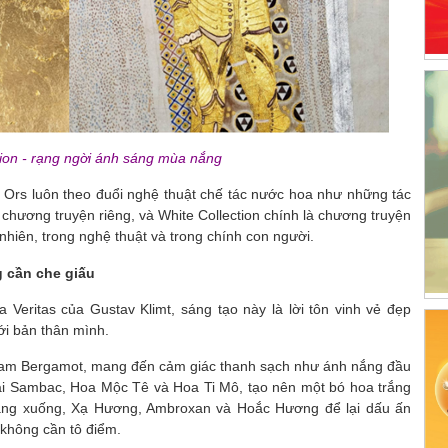
tion - rạng ngời ánh sáng mùa nắng
s Ors luôn theo đuổi nghệ thuật chế tác nước hoa như những tác
chương truyện riêng, và White Collection chính là chương truyện
 nhiên, trong nghệ thuật và trong chính con người.
g cần che giấu
Veritas của Gustav Klimt, sáng tạo này là lời tôn vinh vẻ đẹp
i bản thân mình.
Cam Bergamot, mang đến cảm giác thanh sạch như ánh nắng đầu
ài Sambac, Hoa Mộc Tê và Hoa Ti Mô, tạo nên một bó hoa trắng
ắng xuống, Xạ Hương, Ambroxan và Hoắc Hương để lại dấu ấn
n không cần tô điểm.