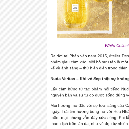
White Collec
Ra đời tại Pháp vào năm 2015, Atelier De
phẩm giàu cảm xúc. Mỗi bộ sưu tập là một 
kể về ánh sáng – thứ hiện diện trong thiên
Nuda Veritas – Khi vẻ đẹp thật sự khôn
Lấy cảm hứng từ tác phẩm nổi tiếng Nuda 
nguyên bản và sự tự do được sống đúng vớ
Mùi hương mở đầu với sự tươi sáng của 
ngày. Trái tim hương bung nở với Hoa Nh
mềm mại nhưng vẫn đầy sức sống. Khi l
thanh lịch trên làn da, như vẻ đẹp tự nhiê