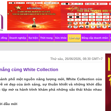
g đồng
Doanh nghiệp
Sự kiện
Thời trang
Sức khỏe
Làm đẹp
Đẳng cấp doanh nhân
Thứ sáu, 26/06/2026, 08:30 GMT+7
 nắng cùng White Collection
hành phố một nguồn năng lượng mới, White Collection của
c về vẻ đẹp của ánh sáng, sự thuần khiết và những khởi đầu
u tập mở ra hành trình khám phá những sắc thái khác nhau
ởi đầu mới