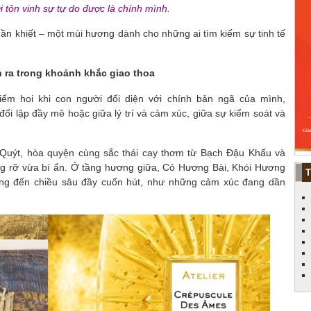
i tôn vinh sự tự do được là chính mình.
uần khiết – một mùi hương dành cho những ai tìm kiếm sự tinh tế
n ra trong khoảnh khắc giao thoa
m hoi khi con người đối diện với chính bản ngã của mình,
ối lập đầy mê hoặc giữa lý trí và cảm xúc, giữa sự kiểm soát và
Quýt, hòa quyện cùng sắc thái cay thơm từ Bạch Đậu Khấu và
g rỡ vừa bí ẩn. Ở tầng hương giữa, Cỏ Hương Bài, Khói Hương
ng đến chiều sâu đầy cuốn hút, như những cảm xúc đang dần